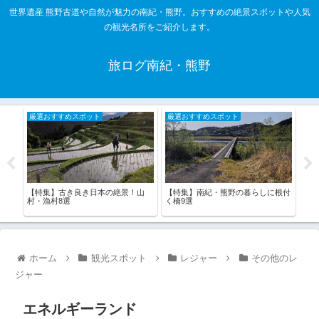
世界遺産 熊野古道や自然が魅力の南紀・熊野。おすすめの絶景スポットや人気
の観光名所をご紹介します。
旅ログ南紀・熊野
厳選おすすめスポット
厳選おすすめスポット
厳
こ！
【特集】古き良き日本の絶景！山
【特
【特集】南紀・熊野の暮らしに根付
村・漁村8選
山県
く橋9選
ホーム
観光スポット
レジャー
その他のレ
ジャー
エネルギーランド