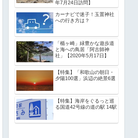
年7月24日訪問】
カーナビで迷子！玉置神社
への行き方は？
「楯ヶ崎」緑豊かな遊歩道
と海への鳥居「阿古師神
社」【2020年5月17日】
【特集】「和歌山の朝日・
夕陽100選」浜辺の絶景6選
【特集】海岸をぐるっと巡
る国道42号線の道の駅 14駅