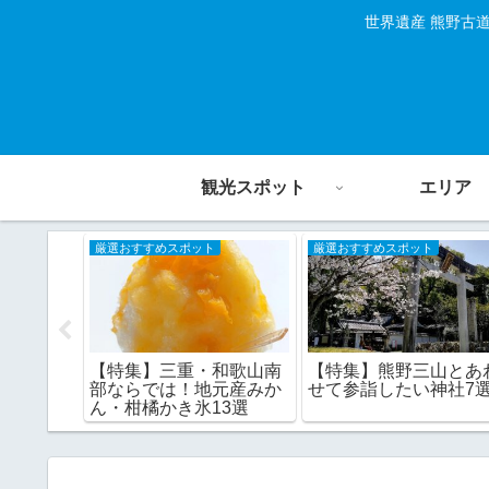
世界遺産 熊野古
観光スポット
エリア
厳選おすすめスポット
厳選おすすめスポット
【特集】三重・和歌山南
【特集】熊野三山とあ
ぐるっと
部ならでは！地元産みか
せて参詣したい神社7
線の道の駅
ん・柑橘かき氷13選