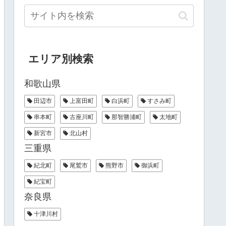
エリア別検索
和歌山県
田辺市
上富田町
白浜町
すさみ町
串本町
古座川町
那智勝浦町
太地町
新宮市
北山村
三重県
紀北町
尾鷲市
熊野市
御浜町
紀宝町
奈良県
十津川村