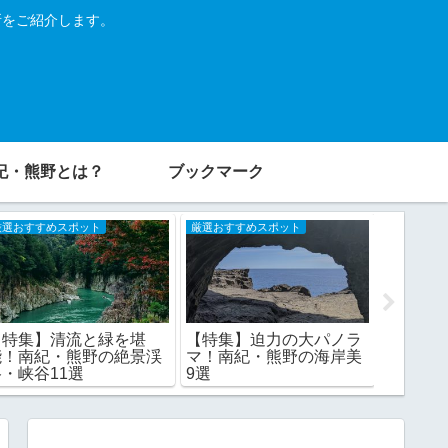
所をご紹介します。
紀・熊野とは？
ブックマーク
厳選おすすめスポット
厳選おすすめスポット
厳選おすす
【特集】清流と緑を堪
【特集】迫力の大パノラ
【特集
能！南紀・熊野の絶景渓
マ！南紀・熊野の海岸美
10選：
谷・峡谷11選
9選