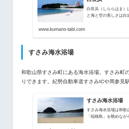
白良浜（しららはま）
と海と空の美しさは白
www.kumano-tabi.com
すさみ海水浴場
和歌山県すさみ町にある海水浴場。すさみ町
りできます。紀勢自動車道すさみICや周参見
すさみ海水浴場
すさみ海水浴場は和歌
「稲積島」を眺めなが