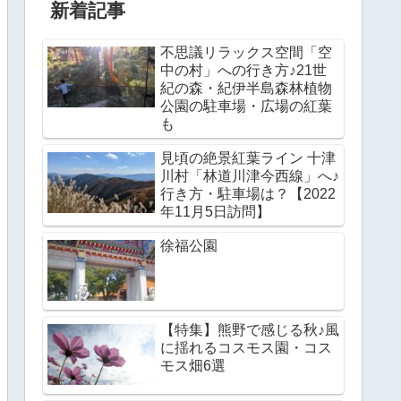
新着記事
不思議リラックス空間「空
中の村」への行き方♪21世
紀の森・紀伊半島森林植物
公園の駐車場・広場の紅葉
も
見頃の絶景紅葉ライン 十津
川村「林道川津今西線」へ♪
行き方・駐車場は？【2022
年11月5日訪問】
徐福公園
【特集】熊野で感じる秋♪風
に揺れるコスモス園・コス
モス畑6選