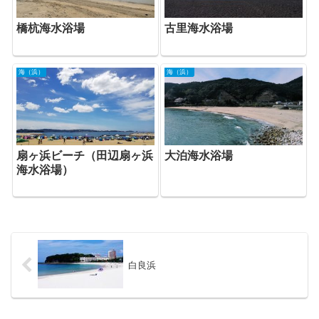
橋杭海水浴場
古里海水浴場
海（浜）
海（浜）
扇ヶ浜ビーチ（田辺扇ヶ浜
大泊海水浴場
海水浴場）
白良浜