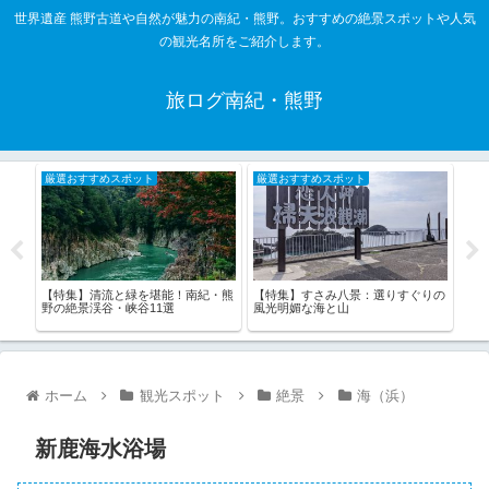
世界遺産 熊野古道や自然が魅力の南紀・熊野。おすすめの絶景スポットや人気
の観光名所をご紹介します。
旅ログ南紀・熊野
厳選おすすめスポット
厳選おすすめスポット
厳
紀・
【特集】清流と緑を堪能！南紀・熊
【特集】すさみ八景：選りすぐりの
【特
野の絶景渓谷・峡谷11選
風光明媚な海と山
む道
ホーム
観光スポット
絶景
海（浜）
新鹿海水浴場