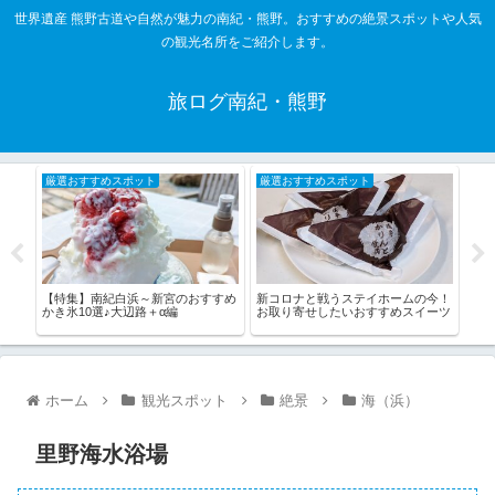
世界遺産 熊野古道や自然が魅力の南紀・熊野。おすすめの絶景スポットや人気
の観光名所をご紹介します。
旅ログ南紀・熊野
厳選おすすめスポット
厳選おすすめスポット
厳
00
【特集】南紀白浜～新宮のおすすめ
【特
新コロナと戦うステイホームの今！
かき氷10選♪大辺路＋α編
選
お取り寄せしたいおすすめスイーツ
ホーム
観光スポット
絶景
海（浜）
里野海水浴場