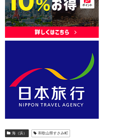
海（浜）
和歌山県すさみ町