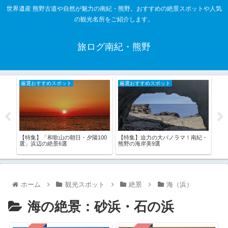
世界遺産 熊野古道や自然が魅力の南紀・熊野。おすすめの絶景スポットや人気
の観光名所をご紹介します。
旅ログ南紀・熊野
厳選おすすめスポット
厳選おすすめスポット
厳
【特集】「和歌山の朝日・夕陽100
【特集】迫力の大パノラマ！南紀・
【特
今！
選」浜辺の絶景6選
熊野の海岸美9選
選
ーツ
ホーム
観光スポット
絶景
海（浜）
海の絶景：砂浜・石の浜