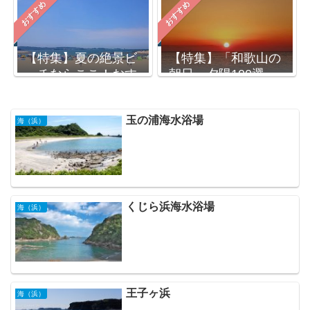
おすすめ
おすすめ
【特集】夏の絶景ビ
【特集】「和歌山の
ーチならここ！おす
朝日・夕陽100選」
すめ海水浴場10選
浜辺の絶景6選
玉の浦海水浴場
海（浜）
くじら浜海水浴場
海（浜）
王子ヶ浜
海（浜）