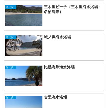
三木里ビーチ（三木里海水浴場・
海（浜）
名柄海岸）
城ノ浜海水浴場
海（浜）
比幾海岸海水浴場
海（浜）
古里海水浴場
海（浜）