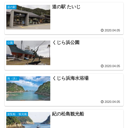
道の駅 たいじ
道の駅
2020.04.05
くじら浜公園
公園
2020.04.05
くじら浜海水浴場
海（浜）
2020.04.05
紀の松島観光船
遊覧船・観光船