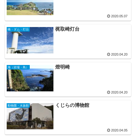
2020.05.07
梶取崎灯台
橋・ダム・灯台
2020.04.20
燈明崎
海（岩場・島）
2020.04.20
くじらの博物館
動物園・水族館
2020.04.05