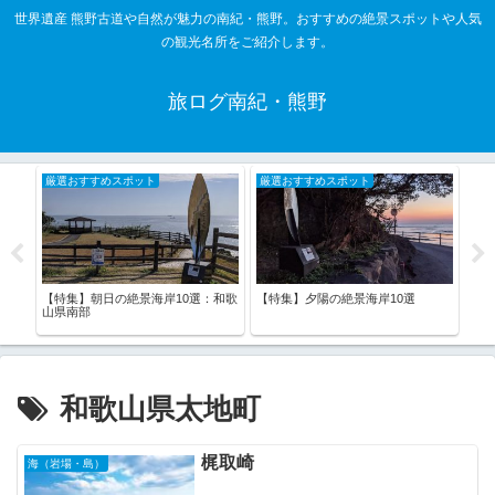
世界遺産 熊野古道や自然が魅力の南紀・熊野。おすすめの絶景スポットや人気
の観光名所をご紹介します。
旅ログ南紀・熊野
厳選おすすめスポット
厳選おすすめスポット
厳
揺れ
【特集】朝日の絶景海岸10選：和歌
【特集】夕陽の絶景海岸10選
【特
山県南部
たい
和歌山県太地町
梶取崎
海（岩場・島）