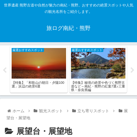
世界遺産 熊野古道や自然が魅力の南紀・熊野。おすすめの絶景スポットや人気
の観光名所をご紹介します。
旅ログ南紀・熊野
厳選おすすめスポット
厳選おすすめスポット
厳
りの
【特集】「和歌山の朝日・夕陽100
【特集】秘境の絶景や色づく熊野古
【特
選」浜辺の絶景6選
道など～南紀・熊野の紅葉7選♪三重
景灯
県・奈良県編
ホーム
観光スポット
立ち寄りスポット
展
望台・展望地
展望台・展望地