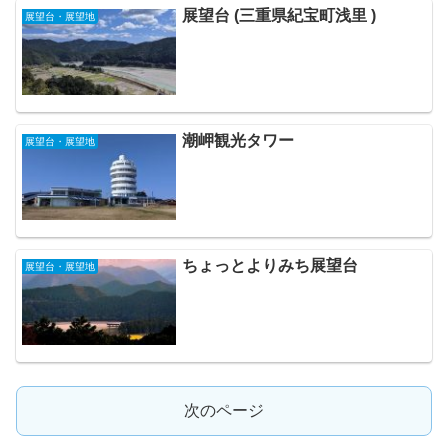
展望台 (三重県紀宝町浅里 )
展望台・展望地
潮岬観光タワー
展望台・展望地
ちょっとよりみち展望台
展望台・展望地
次のページ