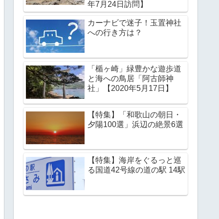
年7月24日訪問】
カーナビで迷子！玉置神社
への行き方は？
「楯ヶ崎」緑豊かな遊歩道
と海への鳥居「阿古師神
社」【2020年5月17日】
【特集】「和歌山の朝日・
夕陽100選」浜辺の絶景6選
【特集】海岸をぐるっと巡
る国道42号線の道の駅 14駅