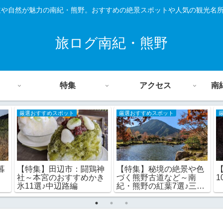
道や自然が魅力の南紀・熊野。おすすめの絶景スポットや人気の観光名
旅ログ南紀・熊野
特集
アクセス
南
厳選おすすめスポット
厳選おすすめスポット
【特集】田辺市：闘鶏神
【特集】秘境の絶景や色
暮
社～本宮のおすすめかき
づく熊野古道など～南
1
氷11選♪中辺路編
紀・熊野の紅葉7選♪三重
県・奈良県編