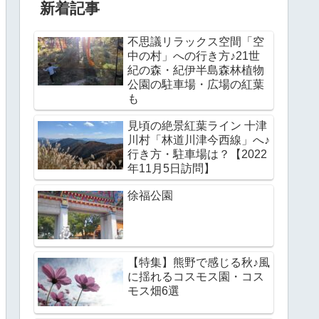
新着記事
不思議リラックス空間「空
中の村」への行き方♪21世
紀の森・紀伊半島森林植物
公園の駐車場・広場の紅葉
も
見頃の絶景紅葉ライン 十津
川村「林道川津今西線」へ♪
行き方・駐車場は？【2022
年11月5日訪問】
徐福公園
【特集】熊野で感じる秋♪風
に揺れるコスモス園・コス
モス畑6選