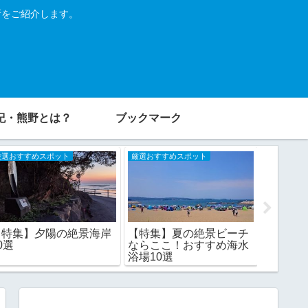
所をご紹介します。
紀・熊野とは？
ブックマーク
厳選おすすめスポット
厳選おすすめスポット
厳選おすす
【特集】夕陽の絶景海岸
【特集】夏の絶景ビーチ
【特集
0選
ならここ！おすすめ海水
マ！南
浴場10選
9選