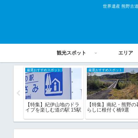
世界遺産 熊野古
観光スポット
エリア
厳選おすすめスポット
厳選おすすめスポット
絶景海岸
【特集】紀伊山地のドラ
【特集】南紀・熊野の
南部
イブを楽しむ道の駅 15駅
らしに根付く橋9選