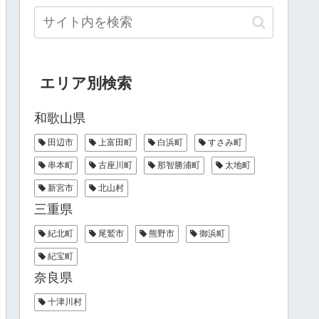
エリア別検索
和歌山県
田辺市
上富田町
白浜町
すさみ町
串本町
古座川町
那智勝浦町
太地町
新宮市
北山村
三重県
紀北町
尾鷲市
熊野市
御浜町
紀宝町
奈良県
十津川村