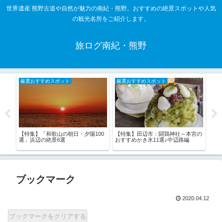
世界遺産 熊野古道や自然が魅力の南紀・熊野。おすすめの絶景スポットや人気
の観光名所をご紹介します。
旅ログ南紀・熊野
厳選おすすめスポット
厳選おすすめスポット
厳
揺れ
【特集】「和歌山の朝日・夕陽100
【特集】田辺市：闘鶏神社～本宮の
【特
選」浜辺の絶景6選
おすすめかき氷11選♪中辺路編
は！
ブックマーク
2020.04.12
ブックマークをクリアする