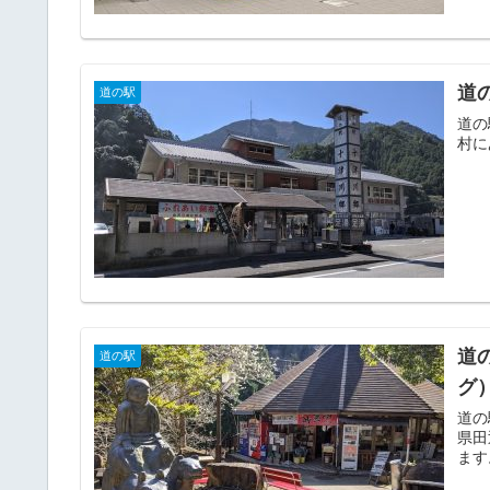
道
道の駅
道の
村に
道
道の駅
グ
道の
県田
ます