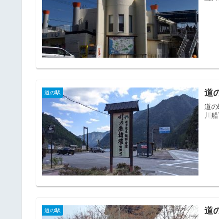
道
道の駅
道の
川船
道
道の駅