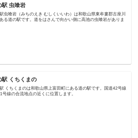
の駅 虫喰岩
駅虫喰岩（みちのえき むしくいいわ）は和歌山県東牟婁郡古座川
ある道の駅です。道をはさんで向かい側に高池の虫喰岩がありま
の駅 くちくまの
駅 くちくまのは和歌山県上富田町にある道の駅です。国道42号線
11号線の合流地点の近くに位置します。