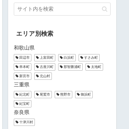
エリア別検索
和歌山県
田辺市
上富田町
白浜町
すさみ町
串本町
古座川町
那智勝浦町
太地町
新宮市
北山村
三重県
紀北町
尾鷲市
熊野市
御浜町
紀宝町
奈良県
十津川村