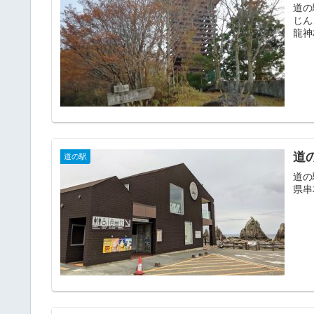
道の
じん
龍神
道
道の駅
道の
県串