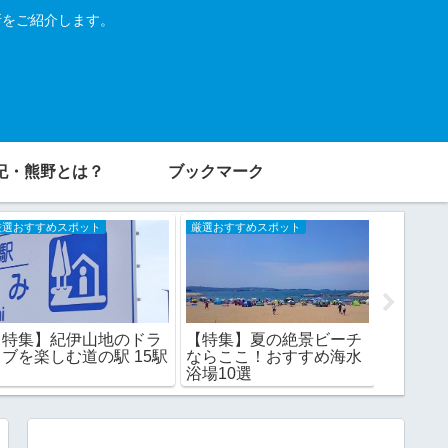
所をご紹介します。
紀・熊野とは？
ブックマーク
厳選おすすめスポット
厳選おすすめスポット
厳選おすす
【特集】紀伊山地のドラ
【特集】夏の絶景ビーチ
【特集
イブを楽しむ道の駅 15駅
ならここ！おすすめ海水
りすぐ
浴場10選
と山