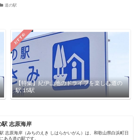
道の駅
おすすめ
【特集】紀伊山地のドライブを楽しむ道の
駅 15駅
の駅 志原海岸
駅 志原海岸（みちのえき しはらかいがん）は、和歌山県白浜町日
にある道の駅です。