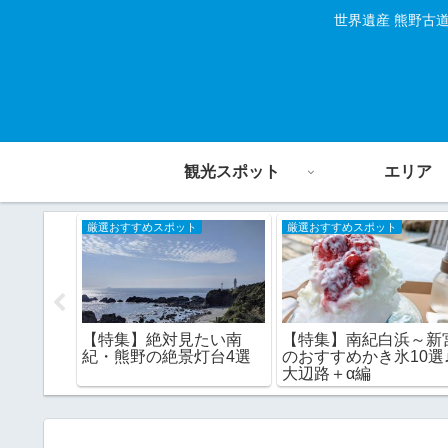
世界遺産 熊野古
観光スポット
エリア
厳選おすすめスポット
厳選おすすめスポット
大パノラ
【特集】南紀白浜～新
【特集】絶対見たい南
の海岸美
のおすすめかき氷10選
紀・熊野の絶景灯台4選
大辺路＋α編