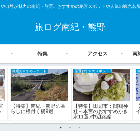
道や自然が魅力の南紀・熊野。おすすめの絶景スポットや人気の観光名
旅ログ南紀・熊野
特集
アクセス
南
厳選おすすめスポット
厳選おすすめスポット
宮
【特集】田辺市：闘鶏神
【特集】南紀・熊野の暮
♪
社～本宮のおすすめかき
らしに根付く橋9選
氷11選♪中辺路編