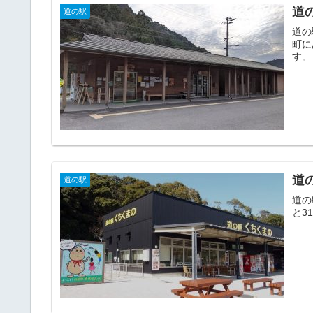
道
道の駅
道の
町に
す。
道
道の駅
道の
と3