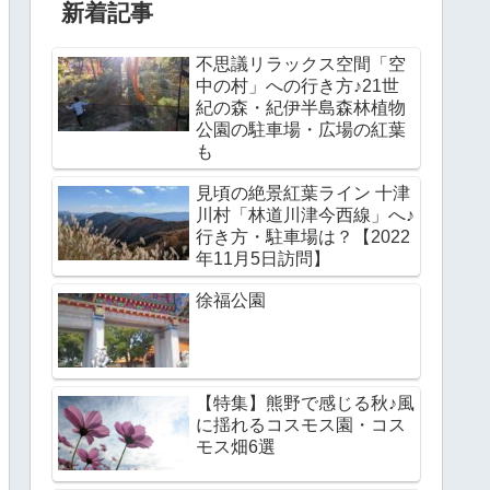
新着記事
不思議リラックス空間「空
中の村」への行き方♪21世
紀の森・紀伊半島森林植物
公園の駐車場・広場の紅葉
も
見頃の絶景紅葉ライン 十津
川村「林道川津今西線」へ♪
行き方・駐車場は？【2022
年11月5日訪問】
徐福公園
【特集】熊野で感じる秋♪風
に揺れるコスモス園・コス
モス畑6選