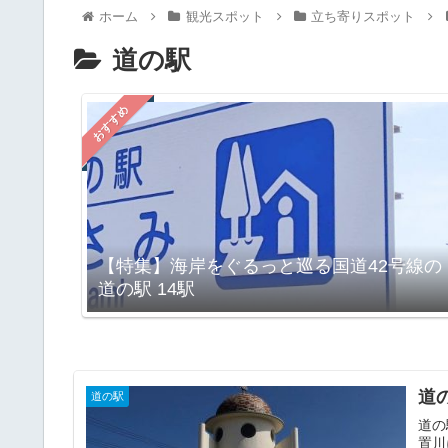
ホーム
観光スポット
立ち寄りスポット
道の駅
おすすめ
【特集】海岸をぐるっと巡る国道42号線の
道の駅 14駅
道
道の駅
道の
置川