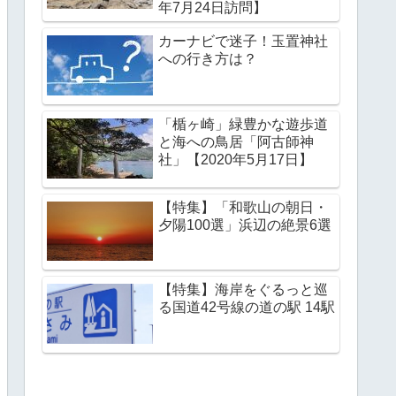
年7月24日訪問】
カーナビで迷子！玉置神社
への行き方は？
「楯ヶ崎」緑豊かな遊歩道
と海への鳥居「阿古師神
社」【2020年5月17日】
【特集】「和歌山の朝日・
夕陽100選」浜辺の絶景6選
【特集】海岸をぐるっと巡
る国道42号線の道の駅 14駅