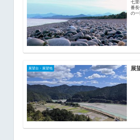
七里
番長
の一
展望
展望台・展望地