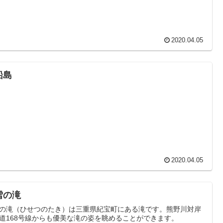
2020.04.05
船島
2020.04.05
雪の滝
の滝（ひせつのたき）は三重県紀宝町にある滝です。熊野川対岸
道168号線からも優美な滝の姿を眺めることができます。