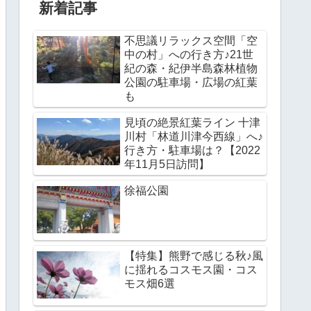
新着記事
不思議リラックス空間「空
中の村」への行き方♪21世
紀の森・紀伊半島森林植物
公園の駐車場・広場の紅葉
も
見頃の絶景紅葉ライン 十津
川村「林道川津今西線」へ♪
行き方・駐車場は？【2022
年11月5日訪問】
徐福公園
【特集】熊野で感じる秋♪風
に揺れるコスモス園・コス
モス畑6選