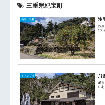
三重県紀宝町
浅
山村・漁村
浅里
10
飛
キャンプ場
飛雪
にあ