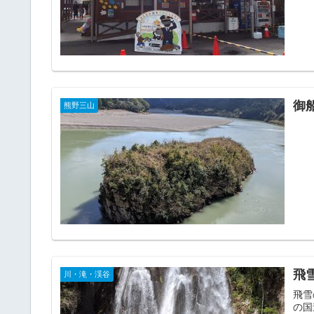
御
熊野三山
飛
川・滝・渓谷
飛雪
の国