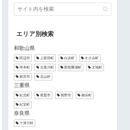
エリア別検索
和歌山県
田辺市
上富田町
白浜町
すさみ町
串本町
古座川町
那智勝浦町
太地町
新宮市
北山村
三重県
紀北町
尾鷲市
熊野市
御浜町
紀宝町
奈良県
十津川村