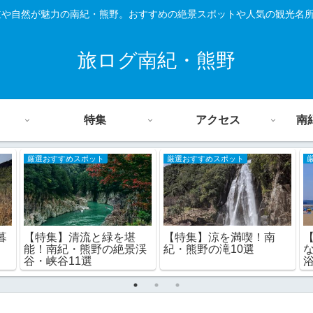
道や自然が魅力の南紀・熊野。おすすめの絶景スポットや人気の観光名
旅ログ南紀・熊野
特集
アクセス
南
厳選おすすめスポット
厳選おすすめスポット
【特集】清流と緑を堪
【特集】涼を満喫！南
暮
能！南紀・熊野の絶景渓
紀・熊野の滝10選
谷・峡谷11選
浴