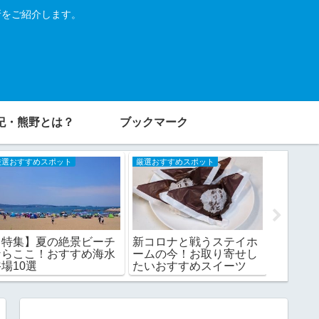
所をご紹介します。
紀・熊野とは？
ブックマーク
厳選おすすめスポット
厳選おすすめスポット
厳選おすす
【特集】夏の絶景ビーチ
【特集
新コロナと戦うステイホ
ならここ！おすすめ海水
10選
ームの今！お取り寄せし
場10選
たいおすすめスイーツ