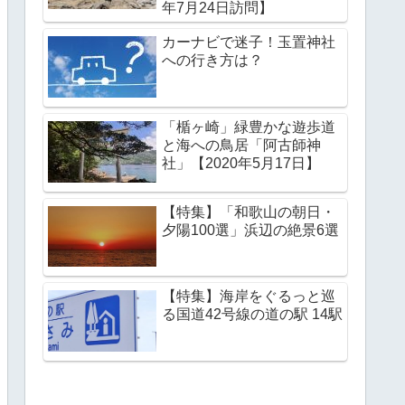
年7月24日訪問】
カーナビで迷子！玉置神社
への行き方は？
「楯ヶ崎」緑豊かな遊歩道
と海への鳥居「阿古師神
社」【2020年5月17日】
【特集】「和歌山の朝日・
夕陽100選」浜辺の絶景6選
【特集】海岸をぐるっと巡
る国道42号線の道の駅 14駅