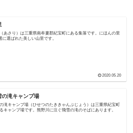
里
（あさり）は三重県南牟婁郡紀宝町にある集落です。にほんの里
0選に選ばれた美しい山里です。
2020.05.20
雪の滝キャンプ場
の滝キャンプ場（ひせつのたききゃんぷじょう）は三重県紀宝町
るキャンプ場です。熊野川に注ぐ飛雪の滝のそばにあります。