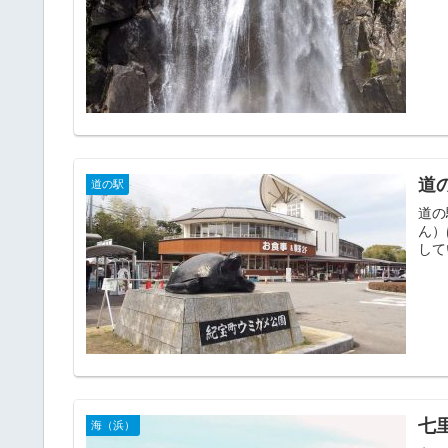
道
道の駅
道の
ん）
して
七
海（浜）