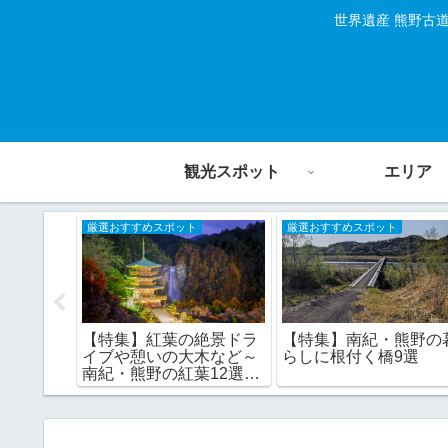
世界遺産 熊野古
観光スポット
エリア
厳選おすすめスポット
厳選おすすめスポット
東紀州
【特集】紅葉の絶景ドラ
【特集】南紀・熊野の
のおすす
イブや憩いの大木など～
らしに根付く橋9選
勢路編
南紀・熊野の紅葉12選♪
和歌山県編