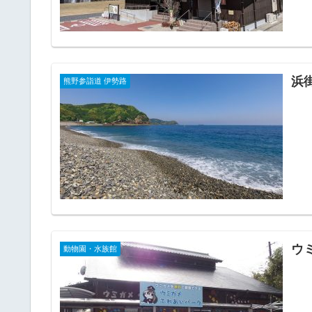
浜
熊野参詣道 伊勢路
ウ
動物園・水族館