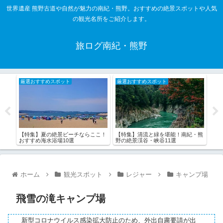
世界遺産 熊野古道や自然が魅力の南紀・熊野。おすすめの絶景スポットや人気
の観光名所をご紹介します。
旅ログ南紀・熊野
厳選おすすめスポット
厳選おすすめスポット
厳
【特集】夏の絶景ビーチならここ！
【特集】清流と緑を堪能！南紀・熊
【特
の絶
おすすめ海水浴場10選
野の絶景渓谷・峡谷11選
10
ホーム
観光スポット
レジャー
キャンプ場
飛雪の滝キャンプ場
新型コロナウイルス感染拡大防止のため、外出自粛要請が出