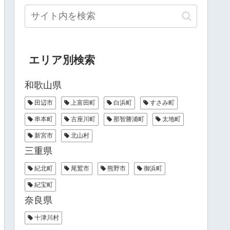
エリア別検索
和歌山県
田辺市
上富田町
白浜町
すさみ町
串本町
古座川町
那智勝浦町
太地町
新宮市
北山村
三重県
紀北町
尾鷲市
熊野市
御浜町
紀宝町
奈良県
十津川村