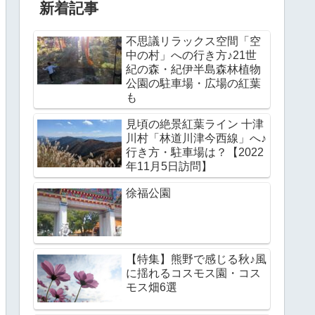
新着記事
不思議リラックス空間「空
中の村」への行き方♪21世
紀の森・紀伊半島森林植物
公園の駐車場・広場の紅葉
も
見頃の絶景紅葉ライン 十津
川村「林道川津今西線」へ♪
行き方・駐車場は？【2022
年11月5日訪問】
徐福公園
【特集】熊野で感じる秋♪風
に揺れるコスモス園・コス
モス畑6選