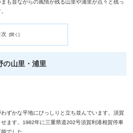
いまも昔ながらの風情が残る山里や浦里が点々と残っ
す。
目次
野の山里・浦里
がわずかな平地にびっしりと立ち並んでいます。須賀
ます。1982年に三重県道202号須賀利港相賀停車
可能でした。