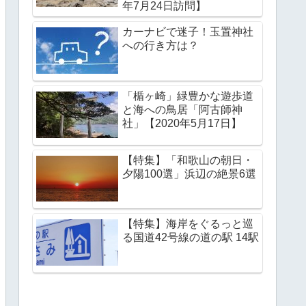
年7月24日訪問】
カーナビで迷子！玉置神社
への行き方は？
「楯ヶ崎」緑豊かな遊歩道
と海への鳥居「阿古師神
社」【2020年5月17日】
【特集】「和歌山の朝日・
夕陽100選」浜辺の絶景6選
【特集】海岸をぐるっと巡
る国道42号線の道の駅 14駅