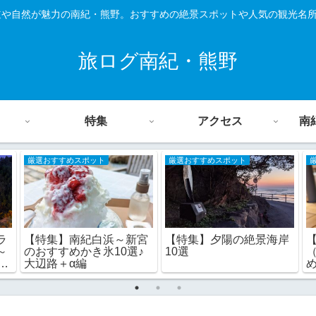
道や自然が魅力の南紀・熊野。おすすめの絶景スポットや人気の観光名
旅ログ南紀・熊野
特集
アクセス
南
厳選おすすめスポット
厳選おすすめスポット
ラ
【特集】南紀白浜～新宮
【特集】夕陽の絶景海岸
～
のおすすめかき氷10選♪
10選
♪
大辺路＋α編