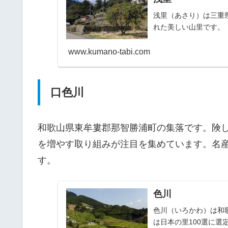
浅里（あさり）は三重
れた美しい山里です。
www.kumano-tabi.com
口色川
和歌山県東牟婁郡那智勝浦町の集落です。険
を増やす取り組みが注目を集めています。名
す。
色川
色川（いろかわ）は和
は日本の里100選に