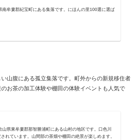
県南牟婁郡紀宝町にある集落です。にほんの里100選に選ば
しい山腹にある孤立集落です。町外からの新規移住者
産のお茶の加工体験や棚田の体験イベントも人気で
歌山県東牟婁郡那智勝浦町にある山村の地区です。口色川
選定されています。山間部の茶畑や棚田の絶景が楽しめます。