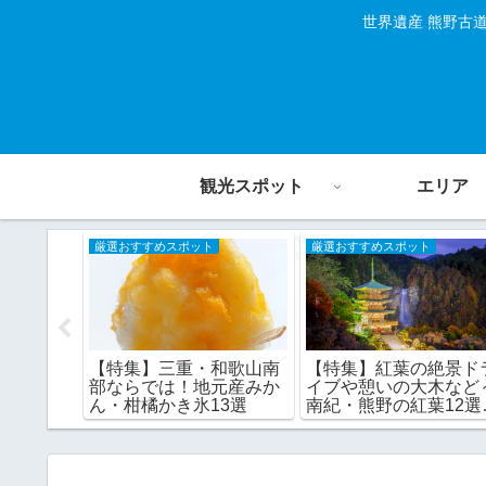
世界遺産 熊野古
観光スポット
エリア
厳選おすすめスポット
厳選おすすめスポット
き日本の
【特集】三重・和歌山南
【特集】紅葉の絶景ド
村8選
部ならでは！地元産みか
イブや憩いの大木など
ん・柑橘かき氷13選
南紀・熊野の紅葉12選
和歌山県編