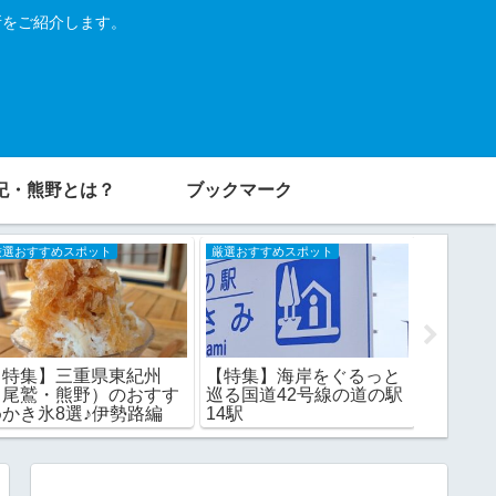
所をご紹介します。
紀・熊野とは？
ブックマーク
厳選おすすめスポット
厳選おすすめスポット
厳選おすす
【特集】三重県東紀州
【特集
【特集】海岸をぐるっと
（尾鷲・熊野）のおすす
づく熊
巡る国道42号線の道の駅
めかき氷8選♪伊勢路編
紀・熊野
14駅
県・奈