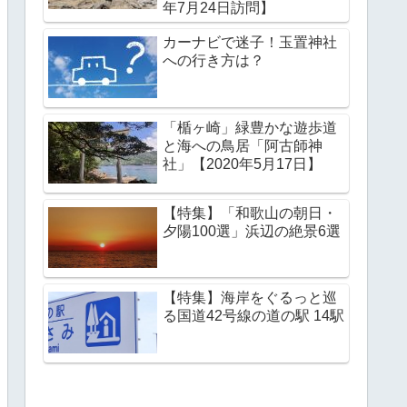
年7月24日訪問】
カーナビで迷子！玉置神社
への行き方は？
「楯ヶ崎」緑豊かな遊歩道
と海への鳥居「阿古師神
社」【2020年5月17日】
【特集】「和歌山の朝日・
夕陽100選」浜辺の絶景6選
【特集】海岸をぐるっと巡
る国道42号線の道の駅 14駅