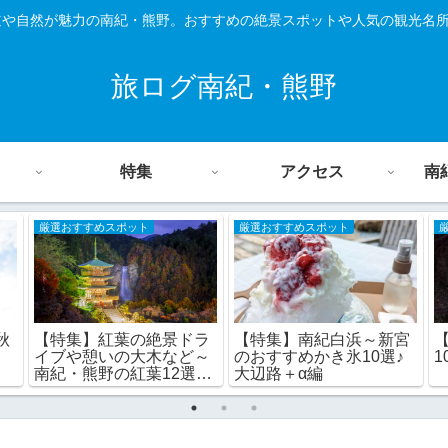
道や自然が魅力の南紀・熊野。おすすめの絶景スポットや人気の観光名
旅ログ南紀・熊野
特集
アクセス
南
厳選おすすめスポット
厳選おすすめスポット
秋
【特集】紅葉の絶景ドラ
【特集】南紀白浜～新宮
イブや憩いの大木など～
のおすすめかき氷10選♪
1
南紀・熊野の紅葉12選♪
大辺路＋α編
和歌山県編