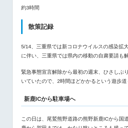
約3時間
散策記録
5/14、三重県では新コロナウイルスの感染
に伴い、三重県では県内の移動の自粛要請も
緊急事態宣言解除から最初の週末、ひさしぶ
いていたので、2時間ほどかかるという遊歩道
新鹿ICから駐車場へ
この日は、尾鷲熊野道路の熊野新鹿ICから国道
鹿から賀田までは、かなり狭いところも残っ