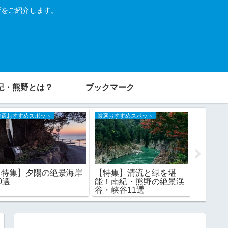
所をご紹介します。
紀・熊野とは？
ブックマーク
厳選おすすめスポット
厳選おすすめスポット
厳選おすす
【特集】夕陽の絶景海岸
【特集】清流と緑を堪
【特集
0選
能！南紀・熊野の絶景渓
せて参詣
谷・峡谷11選