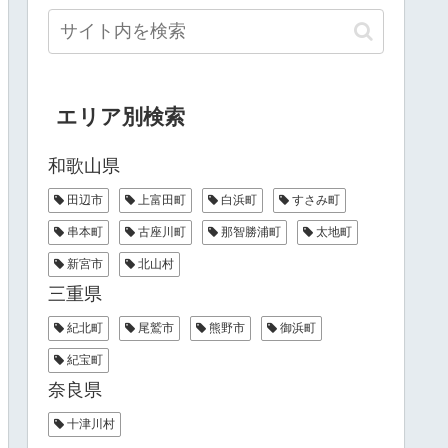
エリア別検索
和歌山県
田辺市
上富田町
白浜町
すさみ町
串本町
古座川町
那智勝浦町
太地町
新宮市
北山村
三重県
紀北町
尾鷲市
熊野市
御浜町
紀宝町
奈良県
十津川村