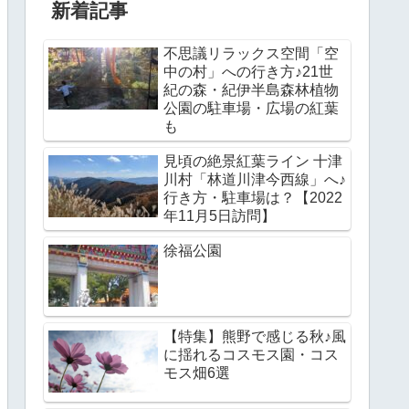
新着記事
不思議リラックス空間「空
中の村」への行き方♪21世
紀の森・紀伊半島森林植物
公園の駐車場・広場の紅葉
も
見頃の絶景紅葉ライン 十津
川村「林道川津今西線」へ♪
行き方・駐車場は？【2022
年11月5日訪問】
徐福公園
【特集】熊野で感じる秋♪風
に揺れるコスモス園・コス
モス畑6選