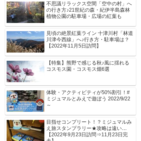
不思議リラックス空間「空中の村」へ
の行き方♪21世紀の森・紀伊半島森林
植物公園の駐車場・広場の紅葉も
見頃の絶景紅葉ライン 十津川村「林道
川津今西線」へ♪行き方・駐車場は？
【2022年11月5日訪問】
【特集】熊野で感じる秋♪風に揺れる
コスモス園・コスモス畑6選
体験・アクティビティが50%割引！#
ミジュマルとみえで遊ぼう 2022/9/22
～
目指せコンプリート！？ミジュマルみ
え旅スタンプラリー★攻略は遠い…
【2022年9月23日訪問⇒11月23日完
走】