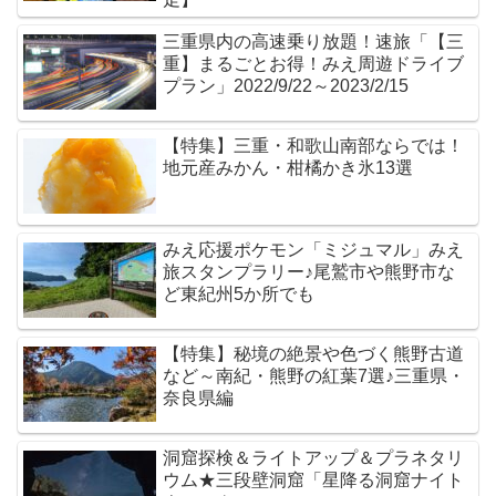
三重県内の高速乗り放題！速旅「【三
重】まるごとお得！みえ周遊ドライブ
プラン」2022/9/22～2023/2/15
【特集】三重・和歌山南部ならでは！
地元産みかん・柑橘かき氷13選
みえ応援ポケモン「ミジュマル」みえ
旅スタンプラリー♪尾鷲市や熊野市な
ど東紀州5か所でも
【特集】秘境の絶景や色づく熊野古道
など～南紀・熊野の紅葉7選♪三重県・
奈良県編
洞窟探検＆ライトアップ＆プラネタリ
ウム★三段壁洞窟「星降る洞窟ナイト