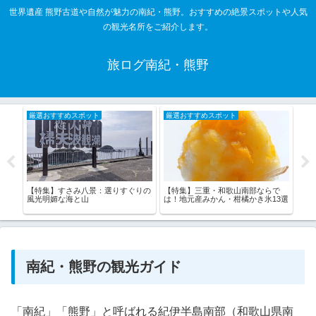
世界遺産 熊野古道や自然が魅力の南紀・熊野。おすすめの絶景スポットや人気
の観光名所をご紹介します。
旅ログ南紀・熊野
厳選おすすめスポット
厳選おすすめスポット
厳
の滝
【特集】すさみ八景：選りすぐりの
【特集】三重・和歌山南部ならで
【特
風光明媚な海と山
は！地元産みかん・柑橘かき氷13選
野の
南紀・熊野の観光ガイド
「南紀」「熊野」と呼ばれる紀伊半島南部（和歌山県南