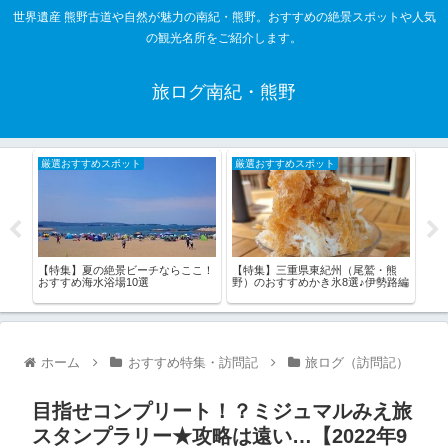
世界遺産 熊野古道や自然が魅力の南紀・熊野。おすすめの絶景スポットや人気
の観光名所をご紹介します。
旅ログ南紀・熊野
厳選おすすめスポット
厳選おすすめスポット
厳
で
【特集】夏の絶景ビーチならここ！
【特集】三重県東紀州（尾鷲・熊
【特
3選
おすすめ海水浴場10選
野）のおすすめかき氷8選♪伊勢路編
熊野
ホーム
おすすめ特集・訪問記
旅ログ（訪問記）
目指せコンプリート！？ミジュマルみえ旅
スタンプラリー★攻略は遠い…【2022年9