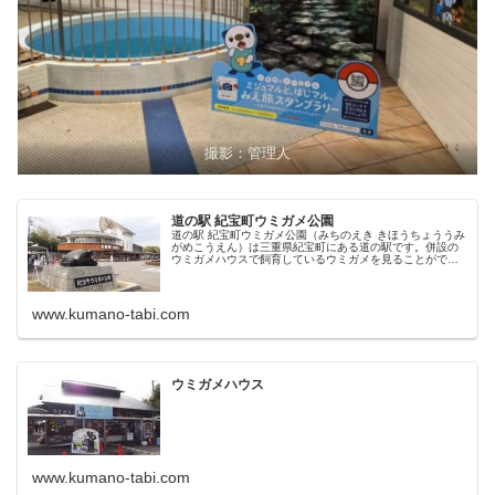
撮影：管理人
道の駅 紀宝町ウミガメ公園
道の駅 紀宝町ウミガメ公園（みちのえき きほうちょううみ
がめこうえん）は三重県紀宝町にある道の駅です。併設の
ウミガメハウスで飼育しているウミガメを見ることができ
ます。
www.kumano-tabi.com
ウミガメハウス
www.kumano-tabi.com