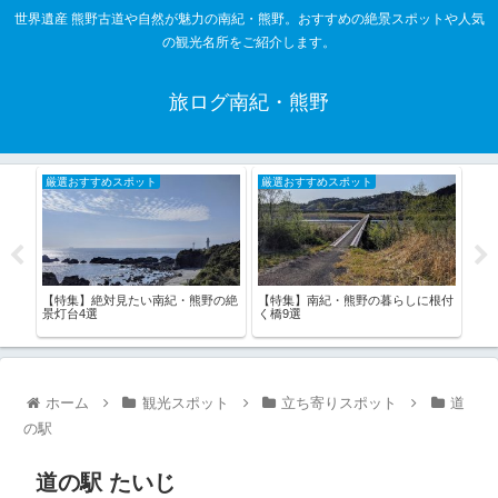
世界遺産 熊野古道や自然が魅力の南紀・熊野。おすすめの絶景スポットや人気
の観光名所をご紹介します。
旅ログ南紀・熊野
厳選おすすめスポット
厳選おすすめスポット
厳
で
【特集】絶対見たい南紀・熊野の絶
【特集】南紀・熊野の暮らしに根付
【特
3選
景灯台4選
く橋9選
む道
ホーム
観光スポット
立ち寄りスポット
道
の駅
道の駅 たいじ