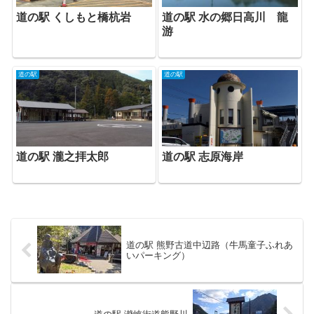
道の駅 水の郷日高川 龍
道の駅 くしもと橋杭岩
游
道の駅
道の駅
道の駅 志原海岸
道の駅 瀧之拝太郎
道の駅 熊野古道中辺路（牛馬童子ふれあ
いパーキング）