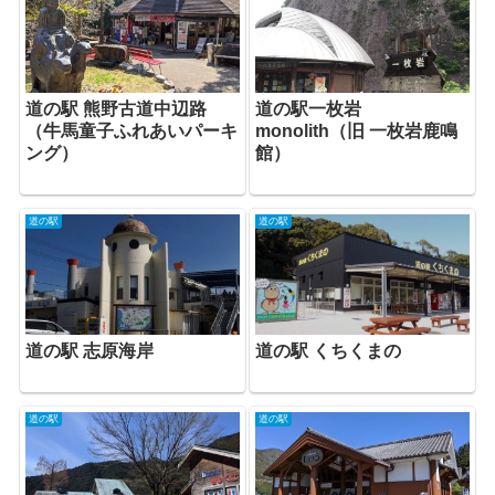
道の駅 熊野古道中辺路
道の駅一枚岩
（牛馬童子ふれあいパーキ
monolith（旧 一枚岩鹿鳴
ング）
館）
道の駅
道の駅
道の駅 志原海岸
道の駅 くちくまの
道の駅
道の駅