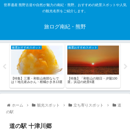
世界遺産 熊野古道や自然が魅力の南紀・熊野。おすすめの絶景スポットや人気
の観光名所をご紹介します。
旅ログ南紀・熊野
厳選おすすめスポット
厳選おすすめスポット
厳
紀・
【特集】三重・和歌山南部ならで
【特集】「和歌山の朝日・夕陽100
【特
は！地元産みかん・柑橘かき氷13選
選」浜辺の絶景6選
選
ホーム
観光スポット
立ち寄りスポット
道
の駅
道の駅 十津川郷