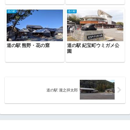
道の駅
道の駅
道の駅 熊野・花の窟
道の駅 紀宝町ウミガメ公
園
道の駅 瀧之拝太郎