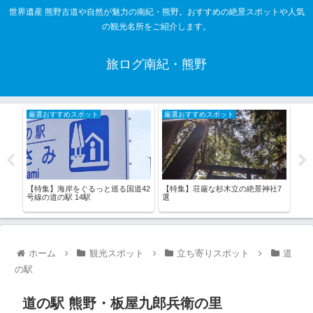
世界遺産 熊野古道や自然が魅力の南紀・熊野。おすすめの絶景スポットや人気
の観光名所をご紹介します。
旅ログ南紀・熊野
厳選おすすめスポット
厳選おすすめスポット
厳
宮の
【特集】荘厳な杉木立の絶景神社7
【特
【特集】海岸をぐるっと巡る国道42
選
村・
号線の道の駅 14駅
ホーム
観光スポット
立ち寄りスポット
道
の駅
道の駅 熊野・板屋九郎兵衛の里