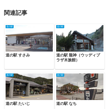
関連記事
道の駅
道の駅
道の駅 龍神（ウッディプ
道の駅 すさみ
ラザ木族館）
道の駅
道の駅
道の駅 なち
道の駅 たいじ