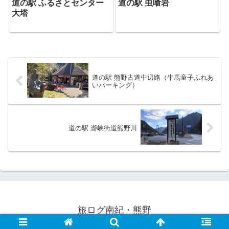
道の駅 ふるさとセンター
道の駅 虫喰岩
大塔
道の駅 熊野古道中辺路（牛馬童子ふれあ
いパーキング）
道の駅 瀞峡街道熊野川
旅ログ南紀・熊野
© 2020 旅ログ南紀・熊野.