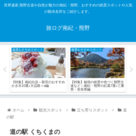
世界遺産 熊野古道や自然が魅力の南紀・熊野。おすすめの絶景スポットや人気
の観光名所をご紹介します。
旅ログ南紀・熊野
厳選おすすめスポット
厳選おすすめスポット
厳
【特集】南紀白浜～新宮のおすすめ
【特集】秘境の絶景や色づく熊野古
【特
の絶
かき氷10選♪大辺路＋α編
道など～南紀・熊野の紅葉7選♪三重
風光
県・奈良県編
ホーム
観光スポット
立ち寄りスポット
道
の駅
道の駅 くちくまの