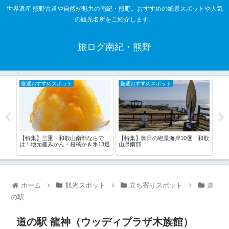
世界遺産 熊野古道や自然が魅力の南紀・熊野。おすすめの絶景スポットや人気
の観光名所をご紹介します。
旅ログ南紀・熊野
厳選おすすめスポット
厳選おすすめスポット
厳
紀・
【特集】三重・和歌山南部ならで
【特集】朝日の絶景海岸10選：和歌
【特
は！地元産みかん・柑橘かき氷13選
山県南部
景灯
ホーム
観光スポット
立ち寄りスポット
道
の駅
道の駅 龍神（ウッディプラザ木族館）