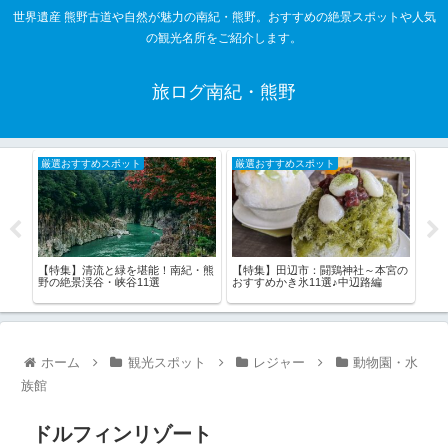
世界遺産 熊野古道や自然が魅力の南紀・熊野。おすすめの絶景スポットや人気
の観光名所をご紹介します。
旅ログ南紀・熊野
厳選おすすめスポット
厳選おすすめスポット
厳
【特集】清流と緑を堪能！南紀・熊
【特集】田辺市：闘鶏神社～本宮の
【特
今！
野の絶景渓谷・峡谷11選
おすすめかき氷11選♪中辺路編
の大
ーツ
♪和
ホーム
観光スポット
レジャー
動物園・水
族館
ドルフィンリゾート