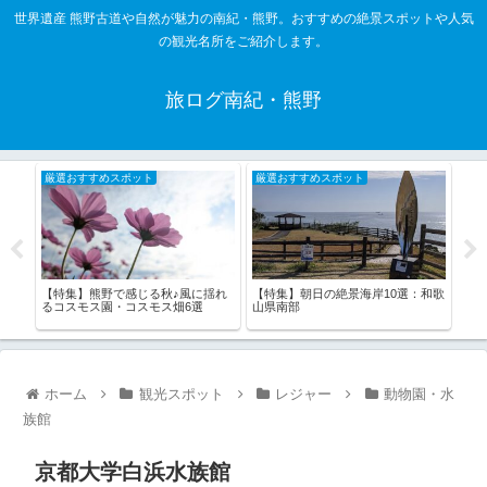
世界遺産 熊野古道や自然が魅力の南紀・熊野。おすすめの絶景スポットや人気
の観光名所をご紹介します。
旅ログ南紀・熊野
厳選おすすめスポット
厳選おすすめスポット
厳
山
【特集】熊野で感じる秋♪風に揺れ
【特集】朝日の絶景海岸10選：和歌
【特
るコスモス園・コスモス畑6選
山県南部
景灯
ホーム
観光スポット
レジャー
動物園・水
族館
京都大学白浜水族館