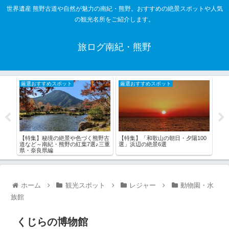
世界遺産 熊野古道や自然が魅力の南紀・熊野。おすすめの絶景スポットや人気
の観光名所をご紹介します。
旅ログ南紀・熊野
厳選おすすめスポット
厳選おすすめスポット
厳
で
【特集】秘境の絶景や色づく熊野古
【特集】「和歌山の朝日・夕陽100
【特
3選
道など～南紀・熊野の紅葉7選♪三重
選」浜辺の絶景6選
熊野
県・奈良県編
ホーム
観光スポット
レジャー
動物園・水
族館
くじらの博物館