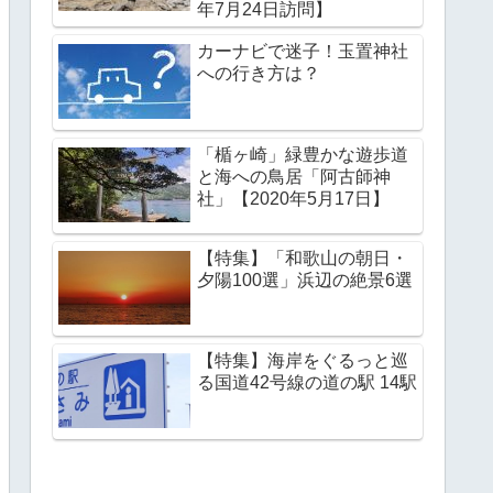
年7月24日訪問】
カーナビで迷子！玉置神社
への行き方は？
「楯ヶ崎」緑豊かな遊歩道
と海への鳥居「阿古師神
社」【2020年5月17日】
【特集】「和歌山の朝日・
夕陽100選」浜辺の絶景6選
【特集】海岸をぐるっと巡
る国道42号線の道の駅 14駅