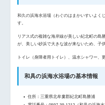
和久の浜海水浴場（わぐのはまかいすいよく
す。
リアス式の複雑な海岸線が美しい紀北町の島
が、美しい砂浜で大きな波が来ないため、子
トイレ（身障者用トイレ）、温水シャワー、
和具の浜海水浴場の基本情報
住所：三重県北牟婁郡紀北町島勝浦
電話番号：0597-39-1212（和具の浜