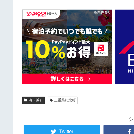
海（浜）
三重県紀北町
シ
Twitter