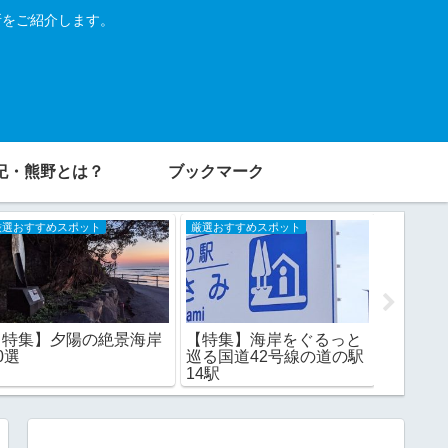
所をご紹介します。
紀・熊野とは？
ブックマーク
厳選おすすめスポット
厳選おすすめスポット
厳選おすす
【特集】夕陽の絶景海岸
【特集
【特集】海岸をぐるっと
0選
（尾鷲
巡る国道42号線の道の駅
めかき氷
14駅