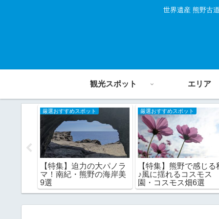
世界遺産 熊野古
観光スポット
エリア
厳選おすすめスポット
厳選おすすめスポット
浜～新宮
【特集】迫力の大パノラ
【特集】熊野で感じる
10選♪
マ！南紀・熊野の海岸美
♪風に揺れるコスモス
9選
園・コスモス畑6選