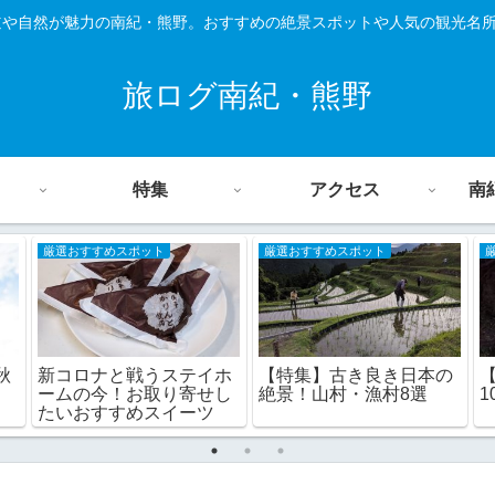
道や自然が魅力の南紀・熊野。おすすめの絶景スポットや人気の観光名
旅ログ南紀・熊野
特集
アクセス
南
厳選おすすめスポット
厳選おすすめスポット
秋
【特集】古き良き日本の
新コロナと戦うステイホ
絶景！山村・漁村8選
1
ームの今！お取り寄せし
たいおすすめスイーツ