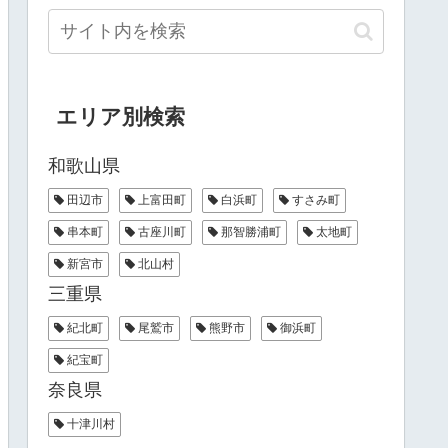
エリア別検索
和歌山県
田辺市
上富田町
白浜町
すさみ町
串本町
古座川町
那智勝浦町
太地町
新宮市
北山村
三重県
紀北町
尾鷲市
熊野市
御浜町
紀宝町
奈良県
十津川村