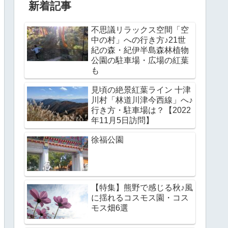
新着記事
不思議リラックス空間「空
中の村」への行き方♪21世
紀の森・紀伊半島森林植物
公園の駐車場・広場の紅葉
も
見頃の絶景紅葉ライン 十津
川村「林道川津今西線」へ♪
行き方・駐車場は？【2022
年11月5日訪問】
徐福公園
【特集】熊野で感じる秋♪風
に揺れるコスモス園・コス
モス畑6選