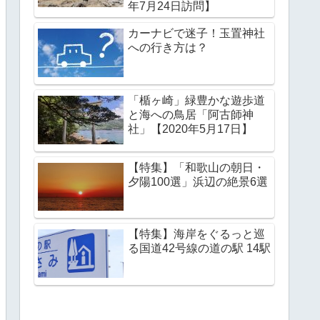
年7月24日訪問】
カーナビで迷子！玉置神社
への行き方は？
「楯ヶ崎」緑豊かな遊歩道
と海への鳥居「阿古師神
社」【2020年5月17日】
【特集】「和歌山の朝日・
夕陽100選」浜辺の絶景6選
【特集】海岸をぐるっと巡
る国道42号線の道の駅 14駅