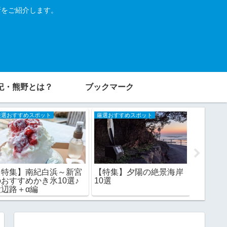
所をご紹介します。
紀・熊野とは？
ブックマーク
厳選おすすめスポット
厳選おすすめスポット
厳選おすす
【特集】南紀白浜～新宮
【特集】夕陽の絶景海岸
【特集
のおすすめかき氷10選♪
10選
部なら
大辺路＋α編
ん・柑橘