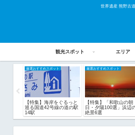
世界遺産 熊野古
観光スポット
エリア
厳選おすすめスポット
厳選おすすめスポット
八景：選
【特集】「和歌山の朝
【特集】海岸をぐるっと
明媚な海
日・夕陽100選」浜辺
巡る国道42号線の道の駅
絶景6選
14駅