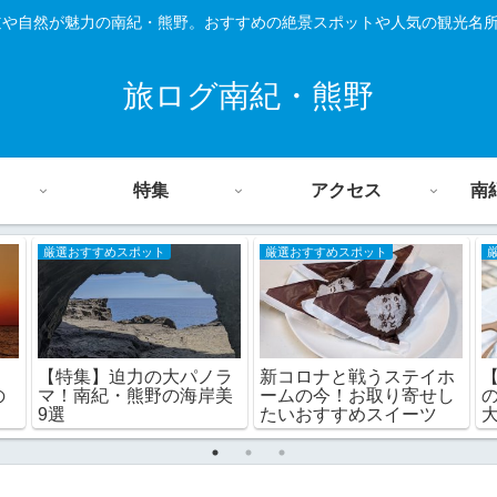
道や自然が魅力の南紀・熊野。おすすめの絶景スポットや人気の観光名
旅ログ南紀・熊野
特集
アクセス
南
厳選おすすめスポット
厳選おすすめスポット
【特集】迫力の大パノラ
新コロナと戦うステイホ
の
マ！南紀・熊野の海岸美
ームの今！お取り寄せし
9選
たいおすすめスイーツ