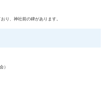
ており、神社前の碑があります。
協会）
。