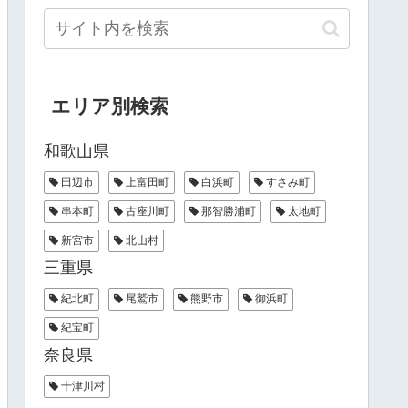
エリア別検索
和歌山県
田辺市
上富田町
白浜町
すさみ町
串本町
古座川町
那智勝浦町
太地町
新宮市
北山村
三重県
紀北町
尾鷲市
熊野市
御浜町
紀宝町
奈良県
十津川村