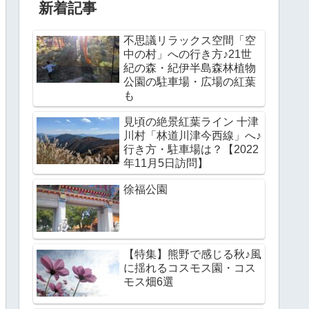
新着記事
不思議リラックス空間「空
中の村」への行き方♪21世
紀の森・紀伊半島森林植物
公園の駐車場・広場の紅葉
も
見頃の絶景紅葉ライン 十津
川村「林道川津今西線」へ♪
行き方・駐車場は？【2022
年11月5日訪問】
徐福公園
【特集】熊野で感じる秋♪風
に揺れるコスモス園・コス
モス畑6選