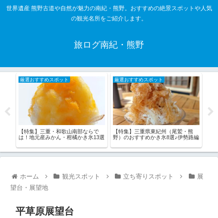
世界遺産 熊野古道や自然が魅力の南紀・熊野。おすすめの絶景スポットや人気
の観光名所をご紹介します。
旅ログ南紀・熊野
厳選おすすめスポット
厳選おすすめスポット
厳
【特集】三重・和歌山南部ならで
【特集】三重県東紀州（尾鷲・熊
【特
は！地元産みかん・柑橘かき氷13選
野）のおすすめかき氷8選♪伊勢路編
かき
ホーム
観光スポット
立ち寄りスポット
展
望台・展望地
平草原展望台