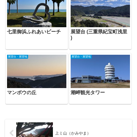
七里御浜ふれあいビーチ
展望台 (三重県紀宝町浅里
)
展望台・展望地
展望台・展望地
マンボウの丘
潮岬観光タワー
上ミ山（かみやま）