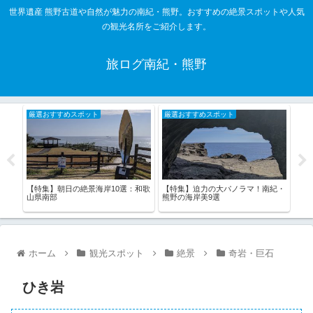
世界遺産 熊野古道や自然が魅力の南紀・熊野。おすすめの絶景スポットや人気
の観光名所をご紹介します。
旅ログ南紀・熊野
厳選おすすめスポット
厳選おすすめスポット
厳
詣し
【特集】朝日の絶景海岸10選：和歌
【特集】迫力の大パノラマ！南紀・
【特
山県南部
熊野の海岸美9選
く橋
ホーム
観光スポット
絶景
奇岩・巨石
ひき岩