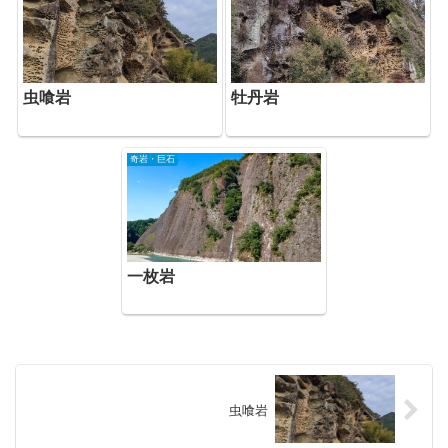
虫喰岩
牡丹岩
奇岩・巨石
一枚岩
虫喰岩