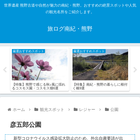
世界遺産 熊野古道や自然が魅力の南紀・熊野。おすすめの絶景スポットや人気
の観光名所をご紹介します。
旅ログ南紀・熊野
厳選おすすめスポット
厳選おすすめスポット
厳
00
【特集】熊野で感じる秋♪風に揺れ
【特
【特集】南紀・熊野の暮らしに根付
るコスモス園・コスモス畑6選
野）
く橋9選
ホーム
観光スポット
レジャー
公園
彦五郎公園
新型コロナウイルス感染拡大防止のため、外出自粛要請が出