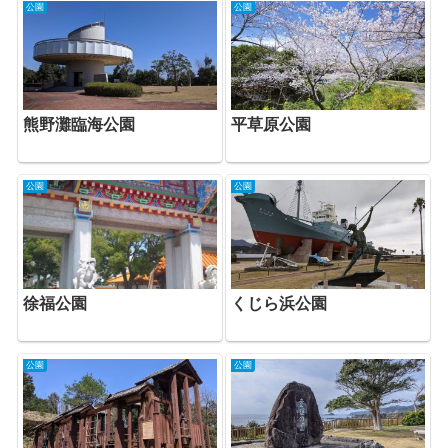
公園
公園
平草原公園
熊野灘臨海公園
公園
公園
徐福公園
くじら浜公園
公園
公園