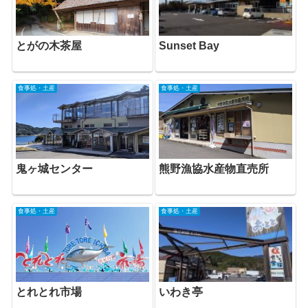
とがの木茶屋
Sunset Bay
食事処・土産
食事処・土産
鬼ヶ城センター
熊野漁協水産物直売所
食事処・土産
食事処・土産
いわき亭
とれとれ市場