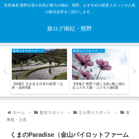
世界遺産 熊野古道や自然が魅力の南紀・熊野。おすすめの絶景スポットや人気
の観光名所をご紹介します。
旅ログ南紀・熊野
厳選おすすめスポット
厳選おすすめスポット
厳
熊
【特集】古き良き日本の絶景！山
【特集】熊野で感じる秋♪風に揺れ
【特
路編
村・漁村8選
るコスモス園・コスモス畑6選
は！
ホーム
観光スポット
立ち寄りスポット
食
事処・土産
くまのParadise（金山パイロットファーム