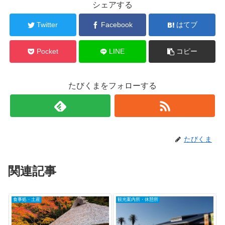
シェアする
Twitter
Facebook
はてブ
Pocket
LINE
コピー
たびくまをフォローする
たびくま
関連記事
食事処・土産
観光案内所・休憩所