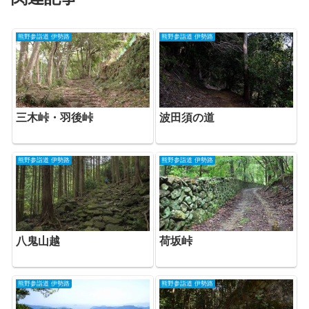
熊野参詣道 伊勢路
熊野参詣道 伊勢路
三木峠・羽後峠
波田須の道
熊野参詣道 伊勢路
熊野参詣道 伊勢路
荷坂峠
八鬼山越
熊野参詣道 伊勢路
熊野参詣道 伊勢路