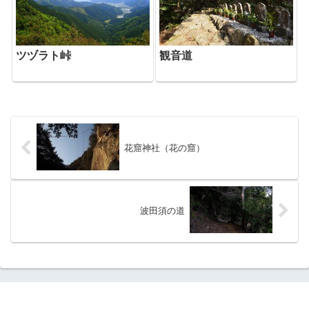
ツヅラト峠
観音道
花窟神社（花の窟）
波田須の道