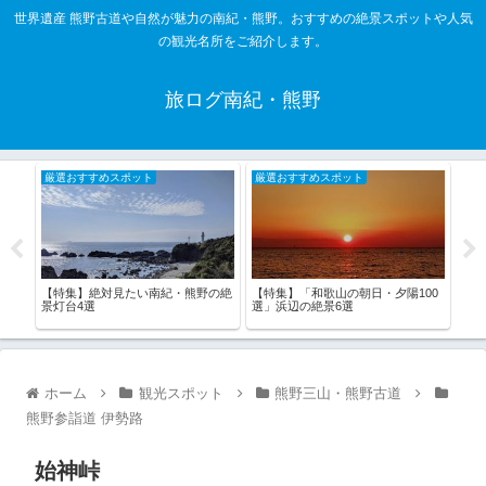
世界遺産 熊野古道や自然が魅力の南紀・熊野。おすすめの絶景スポットや人気
の観光名所をご紹介します。
旅ログ南紀・熊野
厳選おすすめスポット
厳選おすすめスポット
厳
詣し
【特集】「和歌山の朝日・夕陽100
【特
【特集】絶対見たい南紀・熊野の絶
選」浜辺の絶景6選
風光
景灯台4選
ホーム
観光スポット
熊野三山・熊野古道
熊野参詣道 伊勢路
始神峠