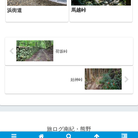
馬越峠
浜街道
荷坂峠
始神峠
旅ログ南紀・熊野