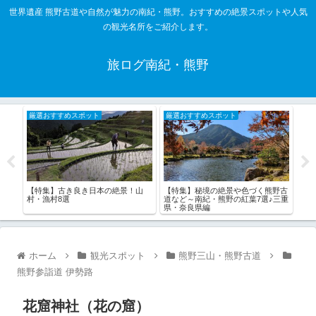
世界遺産 熊野古道や自然が魅力の南紀・熊野。おすすめの絶景スポットや人気
の観光名所をご紹介します。
旅ログ南紀・熊野
厳選おすすめスポット
厳選おすすめスポット
厳
憩い
【特集】古き良き日本の絶景！山
【特集】秘境の絶景や色づく熊野古
【特
2選
村・漁村8選
道など～南紀・熊野の紅葉7選♪三重
10
県・奈良県編
ホーム
観光スポット
熊野三山・熊野古道
熊野参詣道 伊勢路
花窟神社（花の窟）