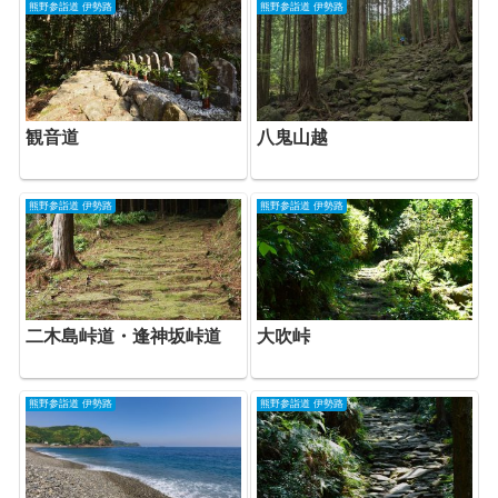
熊野参詣道 伊勢路
熊野参詣道 伊勢路
観音道
八鬼山越
熊野参詣道 伊勢路
熊野参詣道 伊勢路
二木島峠道・逢神坂峠道
大吹峠
熊野参詣道 伊勢路
熊野参詣道 伊勢路