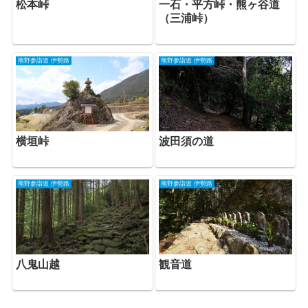
松本峠
一石・平方峠・熊ヶ谷道
（三浦峠）
熊野参詣道 伊勢路
熊野参詣道 伊勢路
横垣峠
波田須の道
熊野参詣道 伊勢路
熊野参詣道 伊勢路
観音道
八鬼山越