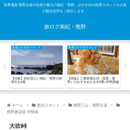
世界遺産 熊野古道や自然が魅力の南紀・熊野。おすすめの絶景スポットや人気
の観光名所をご紹介します。
旅ログ南紀・熊野
厳選おすすめスポット
厳選おすすめスポット
厳
・熊
【特集】三重県東紀州（尾鷲・熊
【特
【特集】絶対見たい南紀・熊野の絶
野）のおすすめかき氷8選♪伊勢路編
は！
景灯台4選
ホーム
観光スポット
熊野三山・熊野古道
熊野参詣道 伊勢路
大吹峠