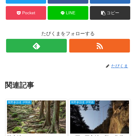
Pocket
LINE
コピー
たびくまをフォローする
たびくま
関連記事
熊野参詣道 伊勢路
熊野参詣道 伊勢路