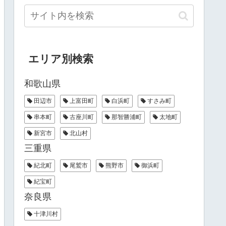
エリア別検索
和歌山県
田辺市
上富田町
白浜町
すさみ町
串本町
古座川町
那智勝浦町
太地町
新宮市
北山村
三重県
紀北町
尾鷲市
熊野市
御浜町
紀宝町
奈良県
十津川村