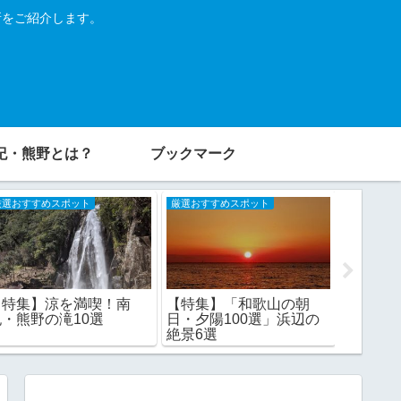
所をご紹介します。
紀・熊野とは？
ブックマーク
厳選おすすめスポット
厳選おすすめスポット
厳選おすす
【特集】涼を満喫！南
【特集】「和歌山の朝
【特集
紀・熊野の滝10選
日・夕陽100選」浜辺の
づく熊
絶景6選
紀・熊野
県・奈