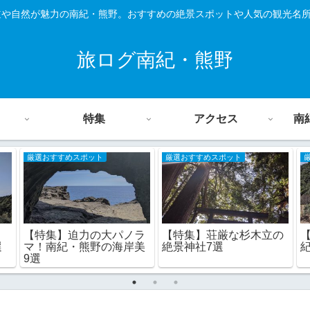
道や自然が魅力の南紀・熊野。おすすめの絶景スポットや人気の観光名
旅ログ南紀・熊野
特集
アクセス
南
厳選おすすめスポット
厳選おすすめスポット
【特集】迫力の大パノラ
【特集】荘厳な杉木立の
マ！南紀・熊野の海岸美
絶景神社7選
選
9選