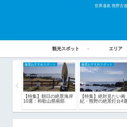
世界遺産 熊野古
観光スポット
エリア
厳選おすすめスポット
厳選おすすめスポット
【特集】朝日の絶景海岸
地のドラ
【特集】絶対見たい南
10選：和歌山県南部
駅 15駅
紀・熊野の絶景灯台4