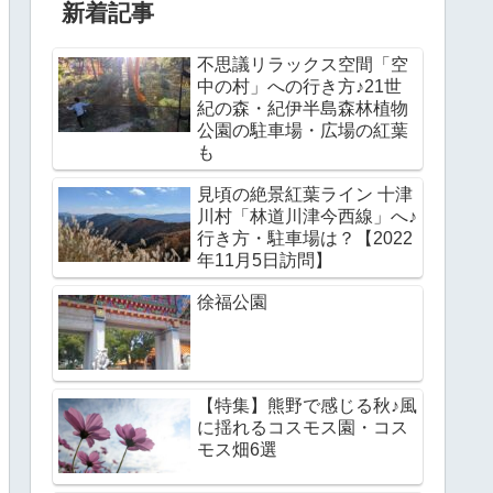
新着記事
不思議リラックス空間「空
中の村」への行き方♪21世
紀の森・紀伊半島森林植物
公園の駐車場・広場の紅葉
も
見頃の絶景紅葉ライン 十津
川村「林道川津今西線」へ♪
行き方・駐車場は？【2022
年11月5日訪問】
徐福公園
【特集】熊野で感じる秋♪風
に揺れるコスモス園・コス
モス畑6選