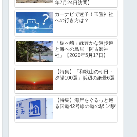
年7月24日訪問】
カーナビで迷子！玉置神社
への行き方は？
「楯ヶ崎」緑豊かな遊歩道
と海への鳥居「阿古師神
社」【2020年5月17日】
【特集】「和歌山の朝日・
夕陽100選」浜辺の絶景6選
【特集】海岸をぐるっと巡
る国道42号線の道の駅 14駅