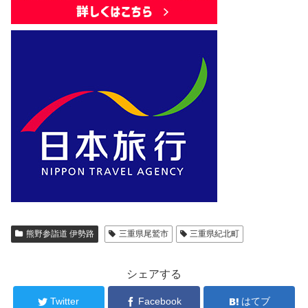
熊野参詣道 伊勢路
三重県尾鷲市
三重県紀北町
シェアする
Twitter
Facebook
はてブ