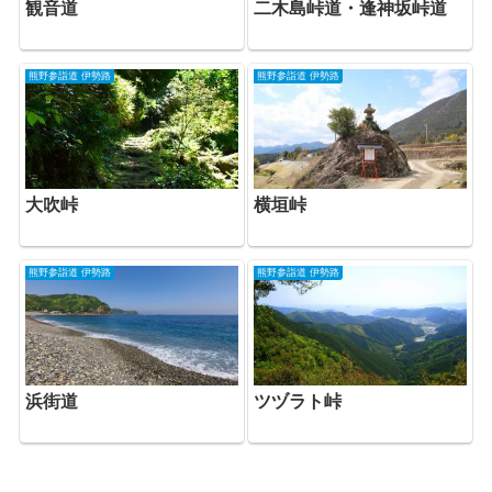
観音道
二木島峠道・逢神坂峠道
熊野参詣道 伊勢路
熊野参詣道 伊勢路
大吹峠
横垣峠
熊野参詣道 伊勢路
熊野参詣道 伊勢路
ツヅラト峠
浜街道