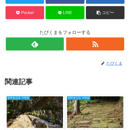
Pocket
LINE
コピー
たびくまをフォローする
たびくま
関連記事
熊野参詣道 伊勢路
熊野参詣道 伊勢路