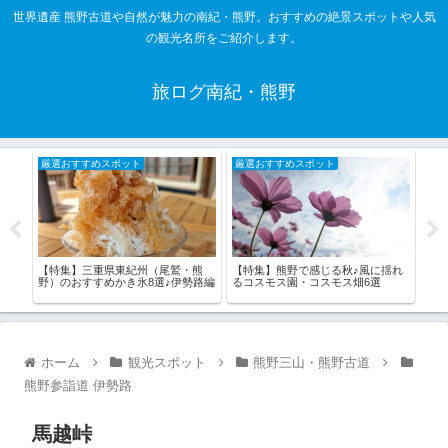
世界遺産 熊野古道や自然が魅力の南紀・熊野。おすすめの絶景スポットや人気
の観光名所をご紹介します。
旅ログ南紀・熊野
厳選おすすめスポット
厳選おすすめスポット
厳
こ！
【特集】三重県東紀州（尾鷲・熊
【特集】熊野で感じる秋♪風に揺れ
【特
野）のおすすめかき氷8選♪伊勢路編
るコスモス園・コスモス畑6選
選」
ホーム
観光スポット
熊野三山・熊野古道
熊野参詣道 伊勢路
馬越峠