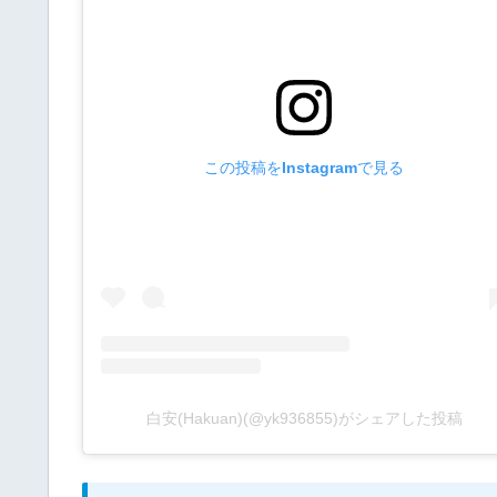
この投稿をInstagramで見る
白安(Hakuan)(@yk936855)がシェアした投稿