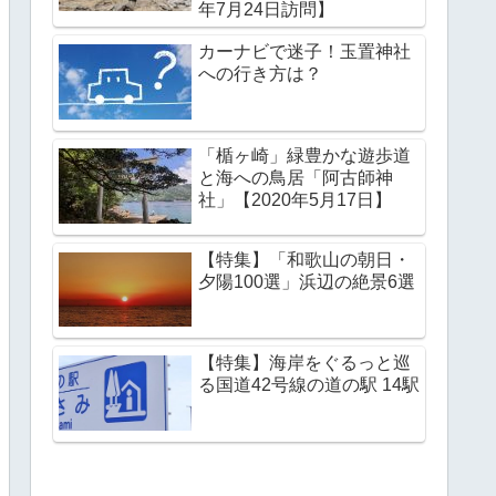
年7月24日訪問】
カーナビで迷子！玉置神社
への行き方は？
「楯ヶ崎」緑豊かな遊歩道
と海への鳥居「阿古師神
社」【2020年5月17日】
【特集】「和歌山の朝日・
夕陽100選」浜辺の絶景6選
【特集】海岸をぐるっと巡
る国道42号線の道の駅 14駅