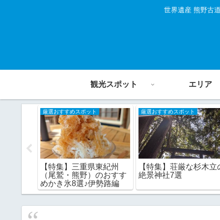
世界遺産 熊野古
観光スポット
エリア
厳選おすすめスポット
厳選おすすめスポット
【特集】三重県東紀州
【特集】荘厳な杉木立
地のドラ
（尾鷲・熊野）のおすす
絶景神社7選
駅 15駅
めかき氷8選♪伊勢路編