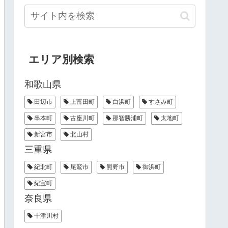
エリア別検索
和歌山県
田辺市
上富田町
白浜町
すさみ町
串本町
古座川町
那智勝浦町
太地町
新宮市
北山村
三重県
紀北町
尾鷲市
熊野市
御浜町
紀宝町
奈良県
十津川村