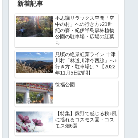
新着記事
不思議リラックス空間「空
中の村」への行き方♪21世
紀の森・紀伊半島森林植物
公園の駐車場・広場の紅葉
も
見頃の絶景紅葉ライン 十津
川村「林道川津今西線」へ♪
行き方・駐車場は？【2022
年11月5日訪問】
徐福公園
【特集】熊野で感じる秋♪風
に揺れるコスモス園・コス
モス畑6選