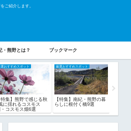
所をご紹介します。
紀・熊野とは？
ブックマーク
厳選おすすめスポット
厳選おすすめスポット
厳選おすす
【特集】熊野で感じる秋
【特集
【特集】南紀・熊野の暮
♪風に揺れるコスモス
絶景！山
らしに根付く橋9選
園・コスモス畑6選