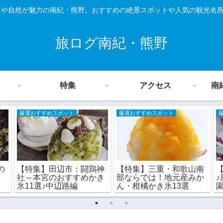
道や自然が魅力の南紀・熊野。おすすめの絶景スポットや人気の観光名
旅ログ南紀・熊野
特集
アクセス
南
厳選おすすめスポット
厳選おすすめスポット
の
【特集】田辺市：闘鶏神
【特集】三重・和歌山南
社～本宮のおすすめかき
部ならでは！地元産みか
氷11選♪中辺路編
ん・柑橘かき氷13選