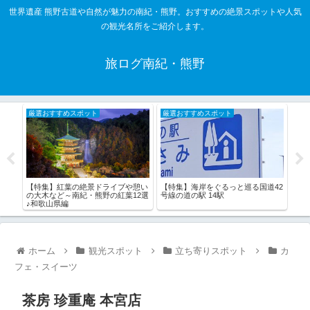
世界遺産 熊野古道や自然が魅力の南紀・熊野。おすすめの絶景スポットや人気
の観光名所をご紹介します。
旅ログ南紀・熊野
厳選おすすめスポット
厳選おすすめスポット
厳
【特集】紅葉の絶景ドライブや憩い
【特
【特集】海岸をぐるっと巡る国道42
の大木など～南紀・熊野の紅葉12選
おす
号線の道の駅 14駅
♪和歌山県編
ホーム
観光スポット
立ち寄りスポット
カ
フェ・スイーツ
茶房 珍重庵 本宮店