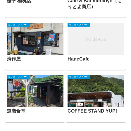
儀平 橋杭店
Cafe & Bar moritoyo（も
りとよ商店）
カフェ・スイーツ
カフェ・スイーツ
清作屋
HaneCafe
カフェ・スイーツ
カフェ・スイーツ
道瀬食堂
COFFEE STAND YUP!