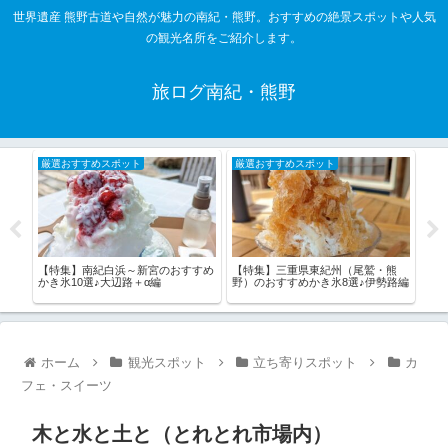
世界遺産 熊野古道や自然が魅力の南紀・熊野。おすすめの絶景スポットや人気
の観光名所をご紹介します。
旅ログ南紀・熊野
厳選おすすめスポット
厳選おすすめスポット
厳
詣し
【特集】南紀白浜～新宮のおすすめ
【特集】三重県東紀州（尾鷲・熊
【特
かき氷10選♪大辺路＋α編
野）のおすすめかき氷8選♪伊勢路編
は！
ホーム
観光スポット
立ち寄りスポット
カ
フェ・スイーツ
木と水と土と（とれとれ市場内）