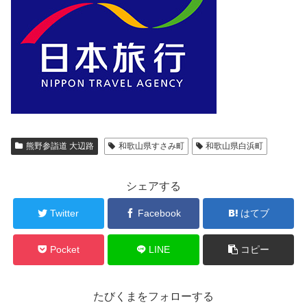
熊野参詣道 大辺路
和歌山県すさみ町
和歌山県白浜町
シェアする
Twitter
Facebook
はてブ
Pocket
LINE
コピー
たびくまをフォローする