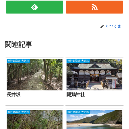
たびくま
関連記事
熊野参詣道 大辺路
熊野参詣道 大辺路
長井坂
闘鶏神社
熊野参詣道 大辺路
熊野参詣道 大辺路