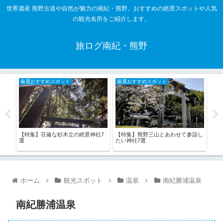
世界遺産 熊野古道や自然が魅力の南紀・熊野。おすすめの絶景スポットや人気
の観光名所をご紹介します。
旅ログ南紀・熊野
厳選おすすめスポット
厳選おすすめスポット
厳
【特集】荘厳な杉木立の絶景神社7
【特集】熊野三山とあわせて参詣し
【特
42
選
たい神社7選
るコ
ホーム
観光スポット
温泉
南紀勝浦温泉
南紀勝浦温泉