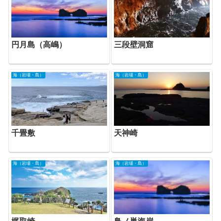
円月島（高嶋）
三段壁洞窟
海（岩場・島）
海（岩場・島）
千畳敷
天神崎
海（岩場・島）
海（岩場・島）