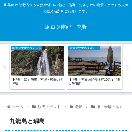
世界遺産 熊野古道や自然が魅力の南紀・熊野。おすすめの絶景スポットや人気
の観光名所をご紹介します。
旅ログ南紀・熊野
厳選おすすめスポット
厳選おすすめスポット
厳
【特集】涼を満喫！南紀・熊野の滝
【特集】朝日の絶景海岸10選：和歌
【特
42
10選
山県南部
道な
県・
ホーム
観光スポット
絶景
海（岩場・島）
九龍島と鯛島