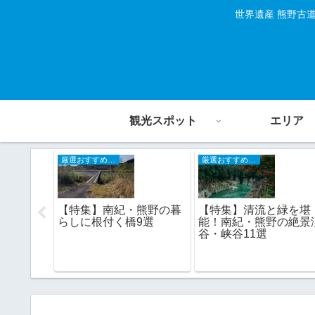
世界遺産 熊野古
観光スポット
エリア
厳選おすすめスポット
厳選おすすめスポット
【特集】南紀・熊野の暮
【特集】清流と緑を堪
らしに根付く橋9選
能！南紀・熊野の絶景
谷・峡谷11選
和歌山南
元産みか
3選