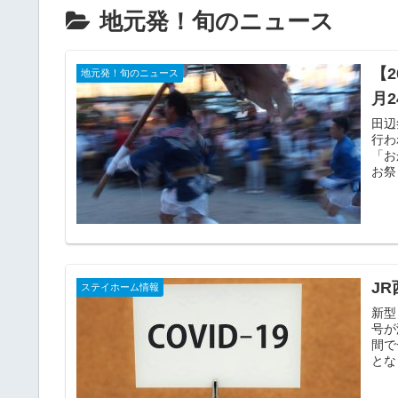
地元発！旬のニュース
【
地元発！旬のニュース
月2
田辺祭とは 「田辺祭」は闘
行わ
「お
お祭
JR
ステイホーム情報
新型
号が減
間で