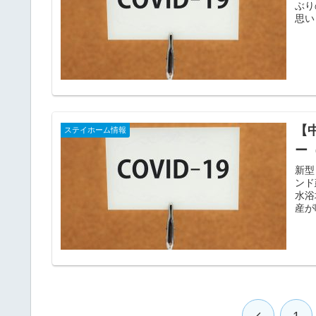
ぶり
【
ステイホーム情報
ー（
新型
ンド
水浴
産が