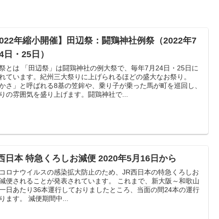
2022年縮小開催】田辺祭：闘鶏神社例祭（2022年7
4日・25日）
鶏神社の例大祭で、毎年7月24日・25日に
れています。紀州三大祭りに上げられるほどの盛大なお祭り。
かさ」と呼ばれる8基の笠鉾や、乗り子が乗った馬が町を巡回し、
りの雰囲気を盛り上げます。闘鶏神社で...
西日本 特急くろしお減便 2020年5月16日から
コロナウイルスの感染拡大防止のため、JR西日本の特急くろしお
便されることが発表されています。 これまで、新大阪～和歌山
一日あたり36本運行しておりましたところ、当面の間24本の運行
となります。 減便期間中...