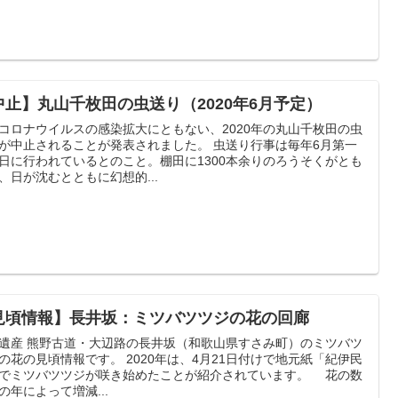
中止】丸山千枚田の虫送り（2020年6月予定）
コロナウイルスの感染拡大にともない、2020年の丸山千枚田の虫
中止されることが発表されました。 虫送り行事は毎年6月第一
日に行われているとのこと。棚田に1300本余りのろうそくがとも
、日が沈むとともに幻想的...
見頃情報】長井坂：ミツバツツジの花の回廊
遺産 熊野古道・大辺路の長井坂（和歌山県すさみ町）のミツバツ
頃情報です。 2020年は、4月21日付けで地元紙「紀伊民
でミツバツツジが咲き始めたことが紹介されています。 花の数
の年によって増減...