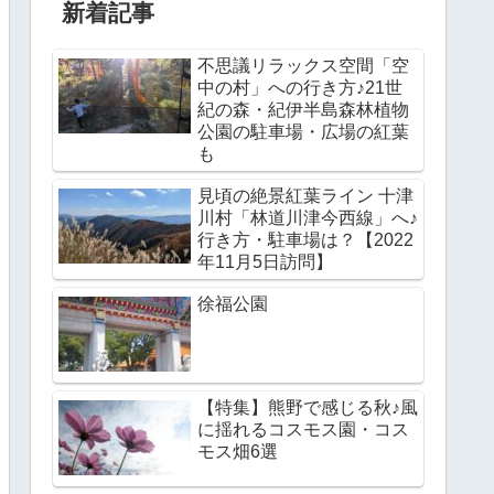
新着記事
不思議リラックス空間「空
中の村」への行き方♪21世
紀の森・紀伊半島森林植物
公園の駐車場・広場の紅葉
も
見頃の絶景紅葉ライン 十津
川村「林道川津今西線」へ♪
行き方・駐車場は？【2022
年11月5日訪問】
徐福公園
【特集】熊野で感じる秋♪風
に揺れるコスモス園・コス
モス畑6選