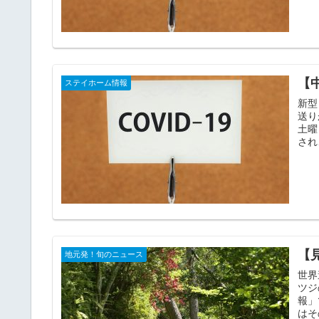
【
ステイホーム情報
新型
送りが
土曜
され
【
地元発！旬のニュース
世界
ツジの花の見
報」
はそ