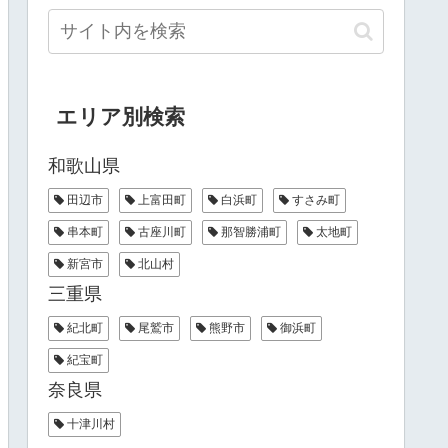
エリア別検索
和歌山県
田辺市
上富田町
白浜町
すさみ町
串本町
古座川町
那智勝浦町
太地町
新宮市
北山村
三重県
紀北町
尾鷲市
熊野市
御浜町
紀宝町
奈良県
十津川村