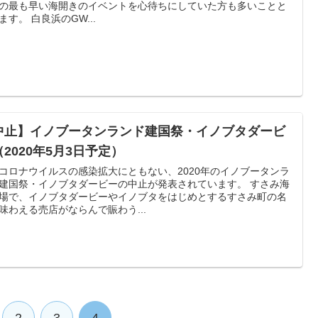
の最も早い海開きのイベントを心待ちにしていた方も多いことと
思います。 白良浜のGW...
中止】イノブータンランド建国祭・イノブタダービ
2020年5月3日予定）
コロナウイルスの感染拡大にともない、2020年のイノブータンラ
建国祭・イノブタダービーの中止が発表されています。 すさみ海
場で、イノブタダービーやイノブタをはじめとするすさみ町の名
味わえる売店がならんで賑わう...