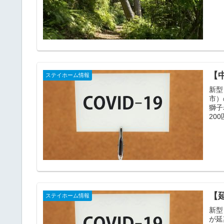
【
ステイホーム情報
新型
市）
獅子
20
【
ステイホーム情報
新型
が延期さ