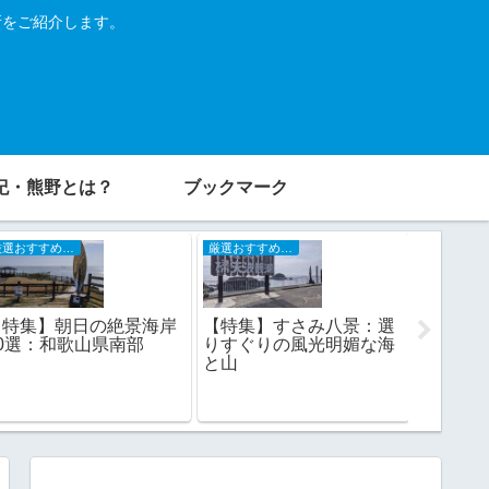
所をご紹介します。
紀・熊野とは？
ブックマーク
厳選おすすめスポット
厳選おすすめスポット
【特集】朝日の絶景海岸
【特集】すさみ八景：選
新コロ
10選：和歌山県南部
りすぐりの風光明媚な海
ームの
と山
たいお