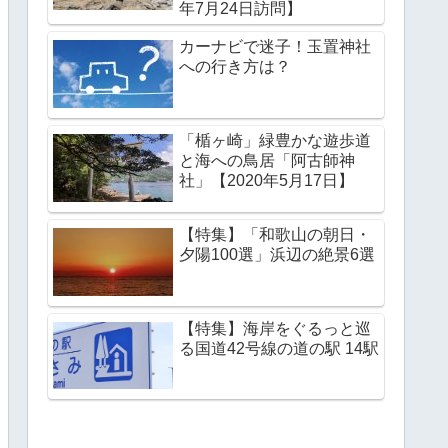
年7月24日訪問】
カーナビで迷子！玉置神社
への行き方は？
「楯ヶ崎」緑豊かな遊歩道
と海への鳥居「阿古師神
社」【2020年5月17日】
【特集】「和歌山の朝日・
夕陽100選」浜辺の絶景6選
【特集】海岸をぐるっと巡
る国道42号線の道の駅 14駅