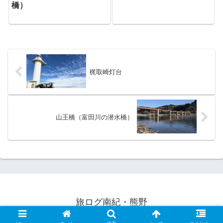
橋）
梶取崎灯台
山王橋（富田川の潜水橋）
旅ログ南紀・熊野
© 2020 旅ログ南紀・熊野.