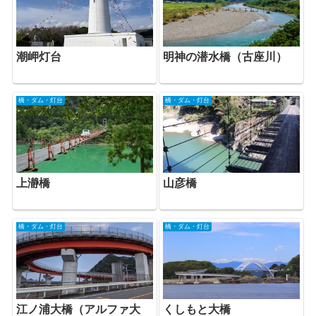
潮岬灯台
明神の潜水橋（古座川）
橋・ダム・灯台
橋・ダム・灯台
山彦橋
上瀞橋
橋・ダム・灯台
橋・ダム・灯台
江ノ浦大橋（アルファ大
くしもと大橋