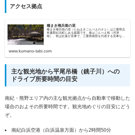
アクセス拠点
種まき権兵衛の里
種まき権兵衛の里（たねまきごんべえのさと）は三重県北
牟婁郡紀北町にある庭園です。春はごんべえ桜（河津
桜）、秋は紅葉が見事で、三重県南部を代表する見事な庭
園です。
www.kumano-tabi.com
主な観光地から平尾吊橋（銚子川）への
ドライブ所要時間の目安
南紀・熊野エリア内の主な観光拠点から自動車で移動した
場合のおよその所要時間です。観光地めぐりの目安にどう
ぞ。
南紀白浜空港（白浜温泉方面）から2時間50分