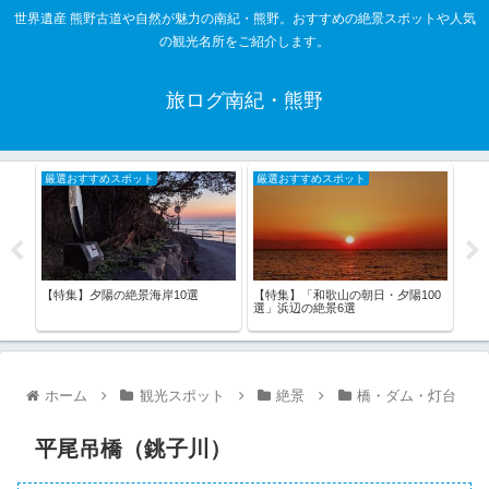
世界遺産 熊野古道や自然が魅力の南紀・熊野。おすすめの絶景スポットや人気
の観光名所をご紹介します。
旅ログ南紀・熊野
厳選おすすめスポット
厳選おすすめスポット
厳
詣し
【特集】夕陽の絶景海岸10選
【特集】「和歌山の朝日・夕陽100
【特
選」浜辺の絶景6選
の大
♪和
ホーム
観光スポット
絶景
橋・ダム・灯台
平尾吊橋（銚子川）