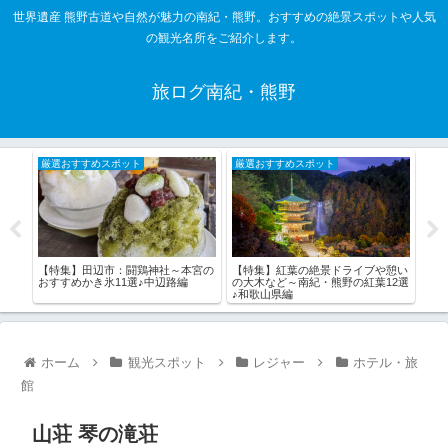
世界遺産 熊野古道や自然が魅力の南紀・熊野。おすすめの絶景スポットや人気
の観光名所をご紹介します。
旅ログ南紀・熊野
厳選おすすめスポット
厳選おすすめスポット
厳
の滝
【特集】田辺市：闘鶏神社～本宮の
【特集】紅葉の絶景ドライブや憩い
【特
おすすめかき氷11選♪中辺路編
の大木など～南紀・熊野の紅葉12選
山県
♪和歌山県編
ホーム
観光スポット
レジャー
ホテル・旅
館
山荘 琴の滝荘