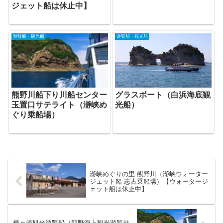
ジェット船は休止中】
遊覧船・観光船
遊覧船・観光船
熊野川船下り川船センター
グラスボート（白浜海底観
玉置口サテライト（瀞峡め
光船）
ぐり乗船場）
瀞峡めぐりの里 熊野川（瀞峡ウォーター
ジェット船 志古乗船場）【ウォータージ
ェット船は休止中】
楯ヶ崎観光遊覧船（熊野海上観光遊覧サ