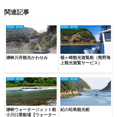
関連記事
遊覧船・観光船
遊覧船・観光船
瀞峡川舟観光かわせみ
楯ヶ崎観光遊覧船（熊野海
上観光遊覧サービス）
遊覧船・観光船
遊覧船・観光船
瀞峡ウォータージェット船
紀の松島観光船
小川口乗船場【ウォーター