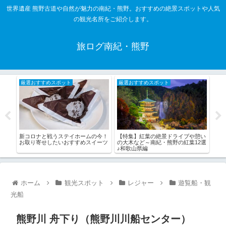
世界遺産 熊野古道や自然が魅力の南紀・熊野。おすすめの絶景スポットや人気
の観光名所をご紹介します。
旅ログ南紀・熊野
厳選おすすめスポット
厳選おすすめスポット
厳
すめ
【特集】紅葉の絶景ドライブや憩い
【特
新コロナと戦うステイホームの今！
の大木など～南紀・熊野の紅葉12選
道な
お取り寄せしたいおすすめスイーツ
♪和歌山県編
県・
ホーム
観光スポット
レジャー
遊覧船・観
光船
熊野川 舟下り（熊野川川船センター）