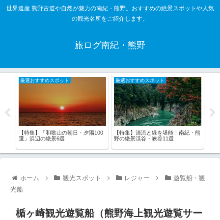
世界遺産 熊野古道や自然が魅力の南紀・熊野。おすすめの絶景スポットや人気
の観光名所をご紹介します。
旅ログ南紀・熊野
厳選おすすめスポット
厳選おすすめスポット
厳
揺れ
【特集】「和歌山の朝日・夕陽100
【特集】清流と緑を堪能！南紀・熊
【特
選」浜辺の絶景6選
野の絶景渓谷・峡谷11選
かき
ホーム
観光スポット
レジャー
遊覧船・観
光船
楯ヶ崎観光遊覧船（熊野海上観光遊覧サー