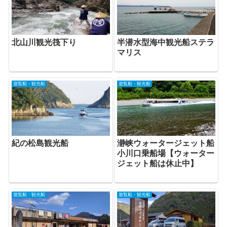
北山川観光筏下り
半潜水型海中観光船ステラ
マリス
遊覧船・観光船
遊覧船・観光船
紀の松島観光船
瀞峡ウォータージェット船
小川口乗船場【ウォーター
ジェット船は休止中】
遊覧船・観光船
遊覧船・観光船