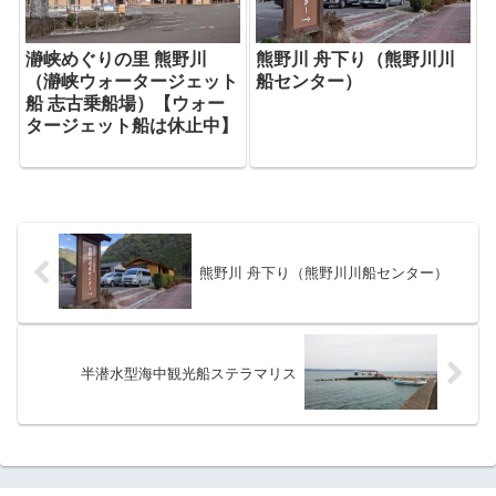
熊野川 舟下り（熊野川川
瀞峡めぐりの里 熊野川
船センター）
（瀞峡ウォータージェット
船 志古乗船場）【ウォー
タージェット船は休止中】
熊野川 舟下り（熊野川川船センター）
半潜水型海中観光船ステラマリス