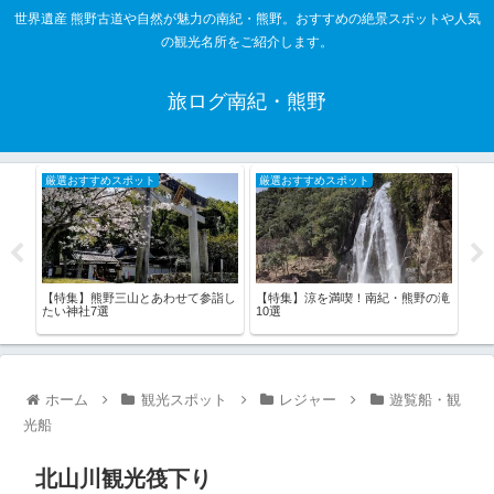
世界遺産 熊野古道や自然が魅力の南紀・熊野。おすすめの絶景スポットや人気
の観光名所をご紹介します。
旅ログ南紀・熊野
厳選おすすめスポット
厳選おすすめスポット
厳
【特集】熊野三山とあわせて参詣し
【特集】涼を満喫！南紀・熊野の滝
【特
たい神社7選
10選
熊野
ホーム
観光スポット
レジャー
遊覧船・観
光船
北山川観光筏下り