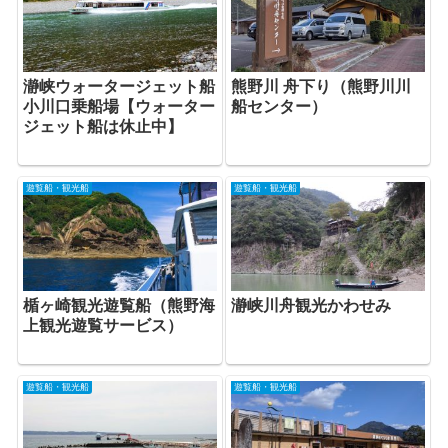
瀞峡ウォータージェット船
熊野川 舟下り（熊野川川
小川口乗船場【ウォーター
船センター）
ジェット船は休止中】
遊覧船・観光船
遊覧船・観光船
瀞峡川舟観光かわせみ
楯ヶ崎観光遊覧船（熊野海
上観光遊覧サービス）
遊覧船・観光船
遊覧船・観光船