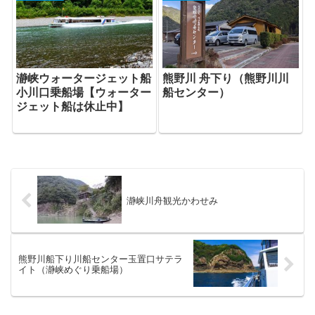
瀞峡ウォータージェット船
熊野川 舟下り（熊野川川
小川口乗船場【ウォーター
船センター）
ジェット船は休止中】
瀞峡川舟観光かわせみ
熊野川船下り川船センター玉置口サテラ
イト（瀞峡めぐり乗船場）