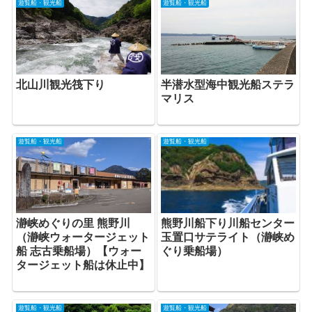
遊覧船・観光船
遊覧船・観光船
北山川観光筏下り
半潜水型海中観光船ステラ
マリス
遊覧船・観光船
遊覧船・観光船
熊野川船下り川船センター
瀞峡めぐりの里 熊野川
玉置口サテライト（瀞峡め
（瀞峡ウォータージェット
ぐり乗船場）
船 志古乗船場）【ウォー
タージェット船は休止中】
遊覧船・観光船
遊覧船・観光船