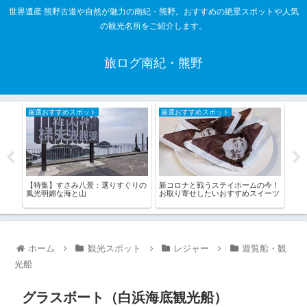
世界遺産 熊野古道や自然が魅力の南紀・熊野。おすすめの絶景スポットや人気
の観光名所をご紹介します。
旅ログ南紀・熊野
厳選おすすめスポット
厳選おすすめスポット
厳
社7
【特集】すさみ八景：選りすぐりの
【特
新コロナと戦うステイホームの今！
風光明媚な海と山
村・
お取り寄せしたいおすすめスイーツ
ホーム
観光スポット
レジャー
遊覧船・観
光船
グラスボート（白浜海底観光船）