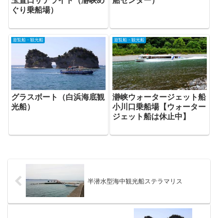
玉置口サテライト（瀞峡め
船センター）
ぐり乗船場）
遊覧船・観光船
遊覧船・観光船
グラスボート（白浜海底観
瀞峡ウォータージェット船
光船）
小川口乗船場【ウォーター
ジェット船は休止中】
半潜水型海中観光船ステラマリス