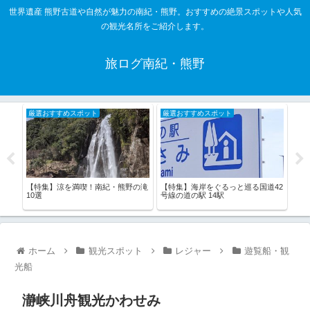
世界遺産 熊野古道や自然が魅力の南紀・熊野。おすすめの絶景スポットや人気
の観光名所をご紹介します。
旅ログ南紀・熊野
厳選おすすめスポット
厳選おすすめスポット
厳
熊
【特集】涼を満喫！南紀・熊野の滝
【特集】海岸をぐるっと巡る国道42
【特
路編
10選
号線の道の駅 14駅
む道
ホーム
観光スポット
レジャー
遊覧船・観
光船
瀞峡川舟観光かわせみ