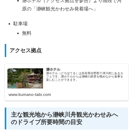
瀞ホテル（アクセス拠点を参照）より階段で河
原の「瀞峡観光かわせみ発着場へ」
駐車場
無料
アクセス拠点
瀞ホテル
瀞ホテル（どろほてる）は奈良県吉野郡十津川村にあるカ
フェです。瀞ホテルからは瀞峡の絶景を眺めながら食事を
楽しむことができます。
www.kumano-tabi.com
主な観光地から瀞峡川舟観光かわせみへ
のドライブ所要時間の目安