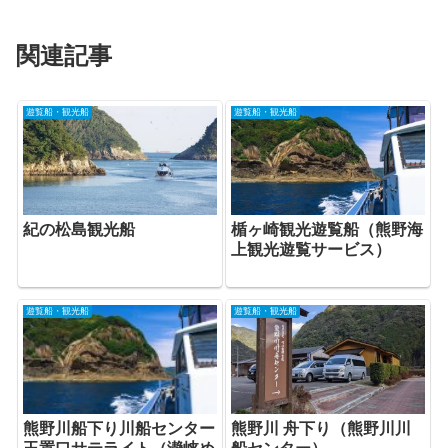
関連記事
遊覧船・観光船
遊覧船・観光船
紀の松島観光船
楯ヶ崎観光遊覧船（熊野海
上観光遊覧サービス）
遊覧船・観光船
遊覧船・観光船
熊野川船下り川船センター
熊野川 舟下り（熊野川川