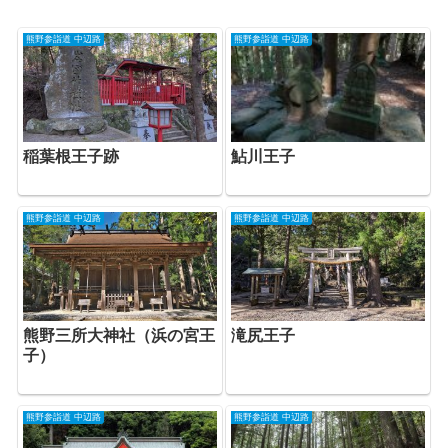
熊野参詣道 中辺路
熊野参詣道 中辺路
稲葉根王子跡
鮎川王子
熊野参詣道 中辺路
熊野参詣道 中辺路
熊野三所大神社（浜の宮王
滝尻王子
子）
熊野参詣道 中辺路
熊野参詣道 中辺路