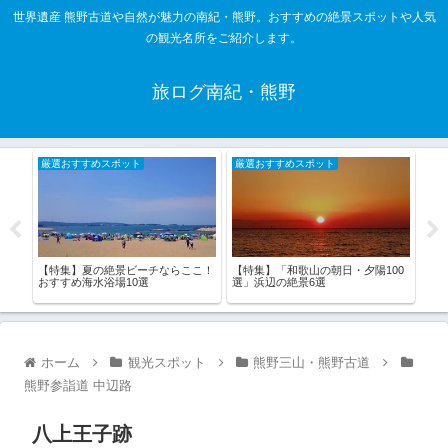
世界遺産 熊野古道や自然が魅力の南紀・熊野。おすすめの絶景スポットや人気
の観光名所をご紹介します。
旅ログ南紀・熊野
厳選おすすめスポット
厳選おすすめスポット
厳
【特集】夏の絶景ビーチならここ！
【特集】「和歌山の朝日・夕陽100
【特
42
おすすめ海水浴場10選
選」浜辺の絶景6選
風光
ホーム
観光スポット
熊野三山・熊野古道
熊野参詣道 中辺路
八上王子跡